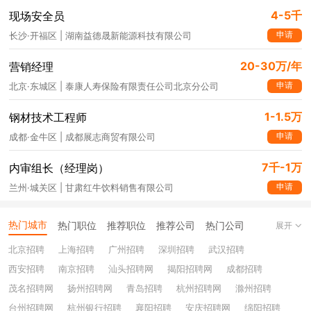
4-5千
现场安全员
申请
长沙·开福区 | 湖南益德晟新能源科技有限公司
20-30万/年
营销经理
申请
北京·东城区 | 泰康人寿保险有限责任公司北京分公司
1-1.5万
钢材技术工程师
申请
成都·金牛区 | 成都展志商贸有限公司
7千-1万
内审组长（经理岗）
申请
兰州·城关区 | 甘肃红牛饮料销售有限公司
热门城市
热门职位
推荐职位
推荐公司
热门公司
展开
北京招聘
上海招聘
广州招聘
深圳招聘
武汉招聘
西安招聘
南京招聘
汕头招聘网
揭阳招聘网
成都招聘
茂名招聘网
扬州招聘网
青岛招聘
杭州招聘网
滁州招聘
台州招聘网
杭州银行招聘
襄阳招聘
安庆招聘网
绵阳招聘