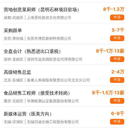
8千-1.3万
营地创意菜厨师（昆明石林项目驻场）
申请
成都·武侯区 | 上海景绘旅游文化有限公司
5-7千
采购跟单
申请
东莞·厚街镇 | 东莞市博弈新材料有限公司
8千-1万·13薪
全盘会计（熟悉进出口退税）
申请
深圳·龙岗区 | 深圳市远东国际货运代理有限公司
2-4万
高级销售总监
申请
北京·东城区 | 泰康人寿保险有限责任公司北京分公司
8千-1.5万·13薪
食品销售工程师（接受技术转岗）
申请
重庆·北碚区 | 华测检测认证集团股份有限公司
6-9千
新媒体运营（医美方向）
申请
无锡·滨湖区 | 无锡贝迪生物工程股份有限公司