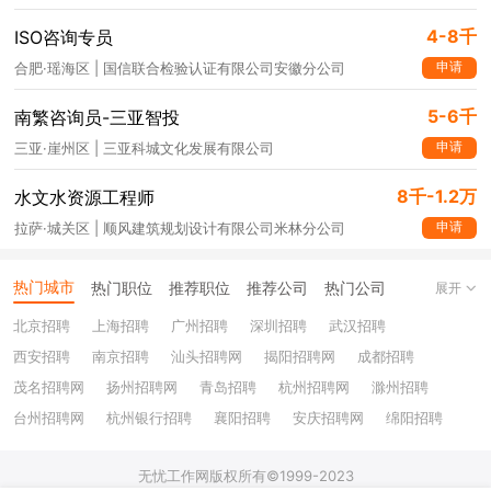
4-8千
ISO咨询专员
申请
合肥·瑶海区 | 国信联合检验认证有限公司安徽分公司
5-6千
南繁咨询员-三亚智投
申请
三亚·崖州区 | 三亚科城文化发展有限公司
8千-1.2万
水文水资源工程师
申请
拉萨·城关区 | 顺风建筑规划设计有限公司米林分公司
热门城市
热门职位
推荐职位
推荐公司
热门公司
展开
北京招聘
上海招聘
广州招聘
深圳招聘
武汉招聘
西安招聘
南京招聘
汕头招聘网
揭阳招聘网
成都招聘
茂名招聘网
扬州招聘网
青岛招聘
杭州招聘网
滁州招聘
台州招聘网
杭州银行招聘
襄阳招聘
安庆招聘网
绵阳招聘
十堰招聘
保定招聘
苏州银行招聘
唐山招聘
重庆银行招聘
无忧工作网版权所有©1999-2023
乐山招聘
上饶招聘网