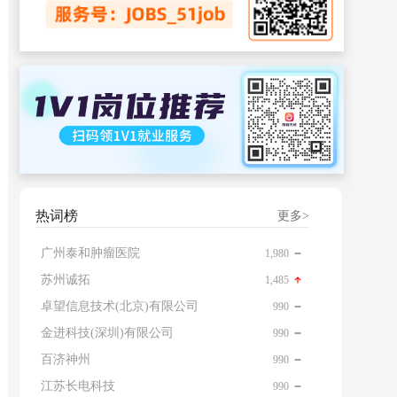
热词榜
更多>
广州泰和肿瘤医院
1,980
苏州诚拓
1,485
卓望信息技术(北京)有限公司
990
金进科技(深圳)有限公司
990
百济神州
990
江苏长电科技
990