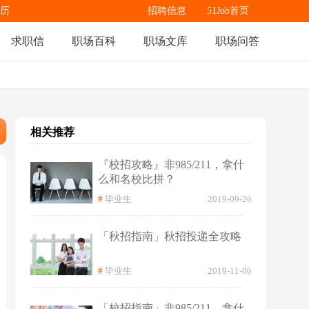
历
招聘信息
51Job首页
求职信
职场百科
职场文库
职场问答
相关推荐
『校招攻略』非985/211，拿什
么和名校比拼？
#
毕业生
2019-09-26
「秋招指南」秋招投递全攻略
#
毕业生
2019-11-06
「校招指南」非985/211，拿什