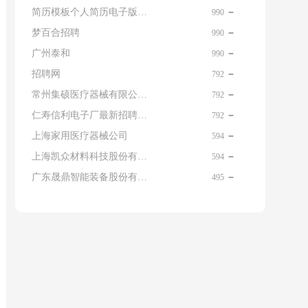
简历模板个人简历电子版免费
990
梦百合招聘
990
广州泰和
990
招聘网
792
常州集硕医疗器械有限公司 名片
792
仁寿信利电子厂最新招聘信息查询
792
上海家用医疗器械公司
594
上海凯众材料科技股份有限公司招聘电话
594
广东晟鼎智能装备股份有限公司
495