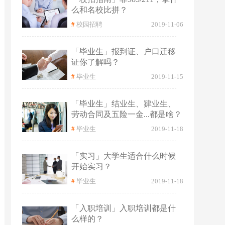
么和名校比拼？
#
校园招聘
2019-11-06
「毕业生」报到证、户口迁移
证你了解吗？
#
毕业生
2019-11-15
「毕业生」结业生、肄业生、
劳动合同及五险一金...都是啥？
#
毕业生
2019-11-18
「实习」大学生适合什么时候
开始实习？
#
毕业生
2019-11-18
「入职培训」入职培训都是什
么样的？