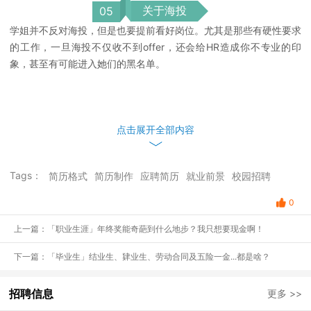
关于海投
0
5
学姐并不反对海投，但是也要提前看好岗位。尤其是那些有硬性要求
的工作，一旦海投不仅收不到offer，还会给HR造成你不专业的印
象，甚至有可能进入她们的黑名单。
点击展开全部内容
Tags：
简历格式
简历制作
应聘简历
就业前景
校园招聘
0
上一篇：「职业生涯」年终奖能奇葩到什么地步？我只想要现金啊！
下一篇：「毕业生」结业生、肄业生、劳动合同及五险一金...都是啥？
招聘信息
更多 >>