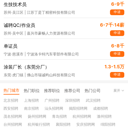
6-9千
生技技术员
申请
苏州·吴江区 | 江苏丁是丁精密科技有限公司
6-7千·14薪
诚聘QC/作业员
申请
苏州·吴中区 | 嘉兴市豪畅人力资源有限公司
6-8千
单证员
申请
宁波·慈溪市 | 宁波洛卡特汽车零部件有限公司
1.3-1.5万
涂装厂长（东莞分厂）
申请
东莞·虎门镇 | 佛山市瑞诚昀山科技有限公司
热门城市
热门职位
推荐职位
推荐公司
热门公司
展开
北京招聘
上海招聘
广州招聘
深圳招聘
武汉招聘
西安招聘
南京招聘
汕头招聘网
揭阳招聘网
成都招聘
茂名招聘网
扬州招聘网
青岛招聘
杭州招聘网
滁州招聘
台州招聘网
杭州银行招聘
襄阳招聘
安庆招聘网
绵阳招聘