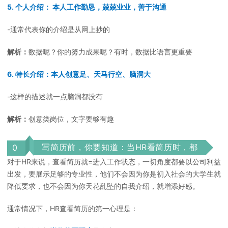
5. 个人介绍： 本人工作勤恳，兢兢业业，善于沟通
-通常代表你的介绍是从网上抄的
解析：
数据呢？你的努力成果呢？有时，数据比语言更重要
6. 特长介绍：本人创意足、天马行空、脑洞大
-这样的描述就一点脑洞都没有
解析：
创意类岗位，文字要够有趣
写简历前，你要知道：当HR看简历时，都
0
在看什么？
2
对于HR来说，查看简历就=进入工作状态，一切角度都要以公司利益
出发，要展示足够的专业性，他们不会因为你是初入社会的大学生就
降低要求，也不会因为你天花乱坠的自我介绍，就增添好感。
通常情况下，HR查看简历的第一心理是：