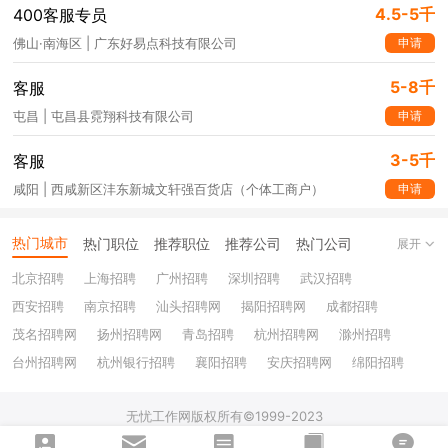
4.5-5千
400客服专员
申请
佛山·南海区 | 广东好易点科技有限公司
5-8千
客服
申请
屯昌 | 屯昌县霓翔科技有限公司
3-5千
客服
申请
咸阳 | 西咸新区沣东新城文轩强百货店（个体工商户）
热门城市
热门职位
推荐职位
推荐公司
热门公司
展开
北京招聘
上海招聘
广州招聘
深圳招聘
武汉招聘
西安招聘
南京招聘
汕头招聘网
揭阳招聘网
成都招聘
茂名招聘网
扬州招聘网
青岛招聘
杭州招聘网
滁州招聘
台州招聘网
杭州银行招聘
襄阳招聘
安庆招聘网
绵阳招聘
十堰招聘
保定招聘
苏州银行招聘
唐山招聘
重庆银行招聘
无忧工作网版权所有©1999-2023
乐山招聘
上饶招聘网
51job.com (沪ICP备12015550号-5)