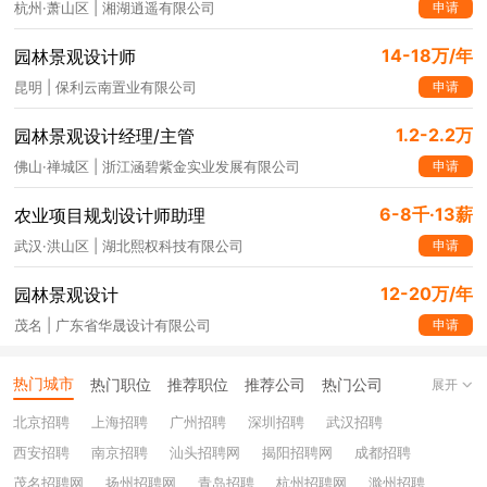
申请
杭州·萧山区 | 湘湖逍遥有限公司
14-18万/年
园林景观设计师
申请
昆明 | 保利云南置业有限公司
1.2-2.2万
园林景观设计经理/主管
申请
佛山·禅城区 | 浙江涵碧紫金实业发展有限公司
6-8千·13薪
农业项目规划设计师助理
申请
武汉·洪山区 | 湖北熙权科技有限公司
12-20万/年
园林景观设计
申请
茂名 | 广东省华晟设计有限公司
热门城市
热门职位
推荐职位
推荐公司
热门公司
展开
北京招聘
上海招聘
广州招聘
深圳招聘
武汉招聘
西安招聘
南京招聘
汕头招聘网
揭阳招聘网
成都招聘
茂名招聘网
扬州招聘网
青岛招聘
杭州招聘网
滁州招聘