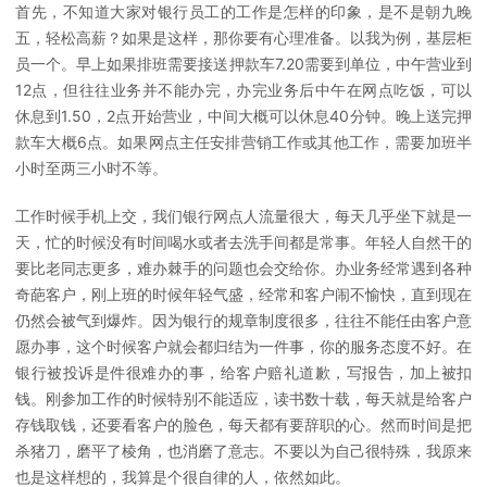
首先，不知道大家对银行员工的工作是怎样的印象，是不是朝九晚
五，轻松高薪？如果是这样，那你要有心理准备。以我为例，基层柜
员一个。早上如果排班需要接送押款车7.20需要到单位，中午营业到
12点，但往往业务并不能办完，办完业务后中午在网点吃饭，可以
休息到1.50，2点开始营业，中间大概可以休息40分钟。晚上送完押
款车大概6点。如果网点主任安排营销工作或其他工作，需要加班半
小时至两三小时不等。
工作时候手机上交，我们银行网点人流量很大，每天几乎坐下就是一
天，忙的时候没有时间喝水或者去洗手间都是常事。年轻人自然干的
要比老同志更多，难办棘手的问题也会交给你。办业务经常遇到各种
奇葩客户，刚上班的时候年轻气盛，经常和客户闹不愉快，直到现在
仍然会被气到爆炸。因为银行的规章制度很多，往往不能任由客户意
愿办事，这个时候客户就会都归结为一件事，你的服务态度不好。在
银行被投诉是件很难办的事，给客户赔礼道歉，写报告，加上被扣
钱。刚参加工作的时候特别不能适应，读书数十载，每天就是给客户
存钱取钱，还要看客户的脸色，每天都有要辞职的心。然而时间是把
杀猪刀，磨平了棱角，也消磨了意志。不要以为自己很特殊，我原来
也是这样想的，我算是个很自律的人，依然如此。