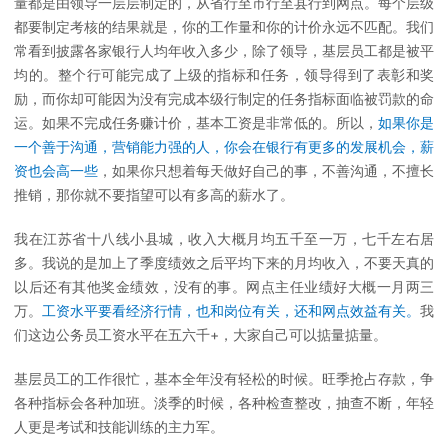
量都是由领导一层层制定的，从省行至市行至县行到网点。每个层级
都要制定考核的结果就是，你的工作量和你的计价永远不匹配。我们
常看到披露各家银行人均年收入多少，除了领导，基层员工都是被平
均的。整个行可能完成了上级的指标和任务，领导得到了表彰和奖
励，而你却可能因为没有完成本级行制定的任务指标面临被罚款的命
运。如果不完成任务赚计价，基本工资是非常低的。所以，
如果你是
一个善于沟通，营销能力强的人，你会在银行有更多的发展机会，薪
资也会高一些
，如果你只想着每天做好自己的事，不善沟通，不擅长
推销，那你就不要指望可以有多高的薪水了。
我在江苏省十八线小县城，收入大概月均五千至一万，七千左右居
多。我说的是加上了季度绩效之后平均下来的月均收入，不要天真的
以后还有其他奖金绩效，没有的事。网点主任业绩好大概一月两三
万。
工资水平要看经济行情，也和岗位有关，还和网点效益有关。
我
们这边公务员工资水平在五六千+，大家自己可以掂量掂量。
基层员工的工作很忙，基本全年没有轻松的时候。旺季抢占存款，争
各种指标会各种加班。淡季的时候，各种检查整改，抽查不断，年轻
人更是考试和技能训练的主力军。