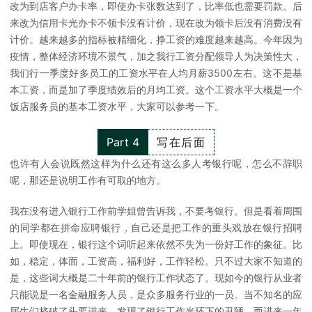
改为到店客户办卡率，即使办卡张数达到了，比率低也需要罚款。后
来改为信用卡光办卡不领卡没有计价，现在改为领卡后没有消费没有
计价。越来越多的指标被精细化，挣工资的难度越来越高。今年因为
疫情，整体经济环境不景气，加之我行工资分配领导人为决策性大，
我们行一季度好多员工的工资水平在人均月薪3500左右。这不是基
本工资，而是加了季度绩效后的月均工资。这个工资水平大概是一个
饭店服务员的基本工资水平，大家可以参考一下。
Part 4
写在后面
也许有人会说既然这样为什么还有这么多人考银行呢，怎么不辞职
呢，那还是说明工作有可取的地方。
我在没有进入银行工作前学姐曾告诉我，不要考银行。但是看着周围
的同学都在拼命应聘银行，自己还是把工作的重头戏放在银行招聘
上。即使现在，银行这个词听起来依然不失为一份好工作的象征。比
如，稳定，体面，工资高，福利好，工作轻松。只不过大家不知道的
是，这些词大概是二十年前的银行工作状态了。现如今的银行从业者
只能说是一名金融服务人员，是众多服务行业的一员。当不知名的应
届生们挤破了头要进来，发现了银行工作光环下的丑陋，而进来一年