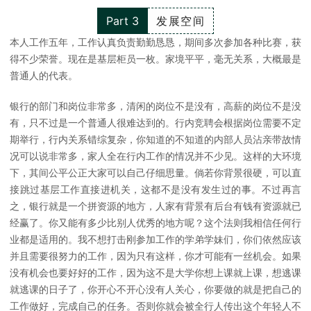
Part 3
发展空间
本人工作五年，工作认真负责勤勤恳恳，期间多次参加各种比赛，获
得不少荣誉。现在是基层柜员一枚。家境平平，毫无关系，大概最是
普通人的代表。
银行的部门和岗位非常多，清闲的岗位不是没有，高薪的岗位不是没
有，只不过是一个普通人很难达到的。行内竞聘会根据岗位需要不定
期举行，行内关系错综复杂，你知道的不知道的内部人员沾亲带故情
况可以说非常多，家人全在行内工作的情况并不少见。这样的大环境
下，其间公平公正大家可以自己仔细思量。倘若你背景很硬，可以直
接跳过基层工作直接进机关，这都不是没有发生过的事。不过再言
之，银行就是一个拼资源的地方，人家有背景有后台有钱有资源就已
经赢了。你又能有多少比别人优秀的地方呢？这个法则我相信任何行
业都是适用的。我不想打击刚参加工作的学弟学妹们，你们依然应该
并且需要很努力的工作，因为只有这样，你才可能有一丝机会。如果
没有机会也要好好的工作，因为这不是大学你想上课就上课，想逃课
就逃课的日子了，你开心不开心没有人关心，你要做的就是把自己的
工作做好，完成自己的任务。否则你就会被全行人传出这个年轻人不