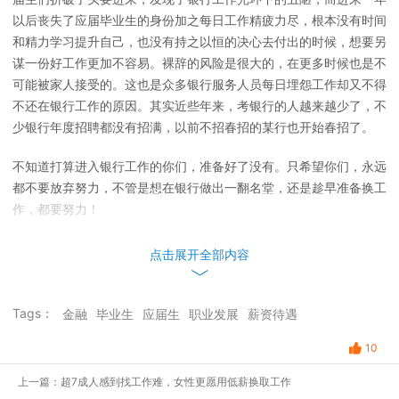
以后丧失了应届毕业生的身份加之每日工作精疲力尽，根本没有时间
和精力学习提升自己，也没有持之以恒的决心去付出的时候，想要另
谋一份好工作更加不容易。裸辞的风险是很大的，在更多时候也是不
可能被家人接受的。这也是众多银行服务人员每日埋怨工作却又不得
不还在银行工作的原因。其实近些年来，考银行的人越来越少了，不
少银行年度招聘都没有招满，以前不招春招的某行也开始春招了。
不知道打算进入银行工作的你们，准备好了没有。只希望你们，永远
都不要放弃努力，不管是想在银行做出一翻名堂，还是趁早准备换工
作，都要努力！
点击展开全部内容
Tags：
金融
毕业生
应届生
职业发展
薪资待遇
10
上一篇：超7成人感到找工作难，女性更愿用低薪换取工作