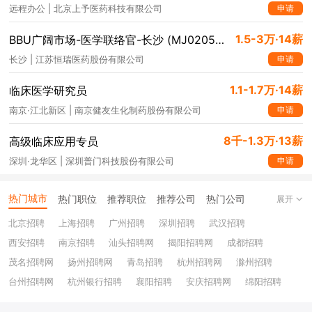
申请
远程办公 | 北京上予医药科技有限公司
1.5-3万·14薪
BBU广阔市场-医学联络官-长沙 (MJ020559)
申请
长沙 | 江苏恒瑞医药股份有限公司
1.1-1.7万·14薪
临床医学研究员
申请
南京·江北新区 | 南京健友生化制药股份有限公司
8千-1.3万·13薪
高级临床应用专员
申请
深圳·龙华区 | 深圳普门科技股份有限公司
热门城市
热门职位
推荐职位
推荐公司
热门公司
展开
北京招聘
上海招聘
广州招聘
深圳招聘
武汉招聘
西安招聘
南京招聘
汕头招聘网
揭阳招聘网
成都招聘
茂名招聘网
扬州招聘网
青岛招聘
杭州招聘网
滁州招聘
台州招聘网
杭州银行招聘
襄阳招聘
安庆招聘网
绵阳招聘
十堰招聘
保定招聘
苏州银行招聘
唐山招聘
重庆银行招聘