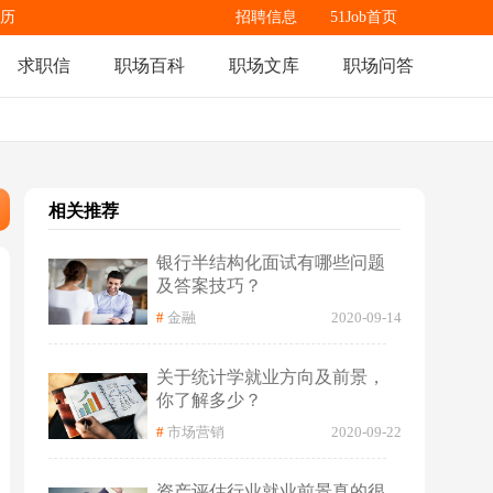
历
招聘信息
51Job首页
求职信
职场百科
职场文库
职场问答
相关推荐
银行半结构化面试有哪些问题
及答案技巧？
#
金融
2020-09-14
关于统计学就业方向及前景，
你了解多少？
#
市场营销
2020-09-22
资产评估行业就业前景真的很