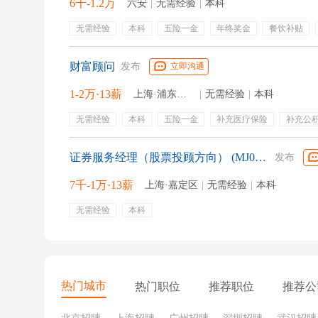
6千-1.2万
六安
|
无需经验
|
本科
无需经验
本科
五险一金
年终奖金
餐饮补贴
财富顾问
发布
立即沟通
1-2万·13薪
上海·浦东新区
|
无需经验
|
本科
无需经验
本科
五险一金
补充医疗保险
补充公
餐饮补贴
通讯补贴
专业培训
绩效奖金
年终奖
证券服务经理（股票投顾方向） (MJ002468)
发布
7千-1万·13薪
上海·嘉定区
|
无需经验
|
本科
无需经验
本科
热门城市
热门职位
推荐职位
推荐公