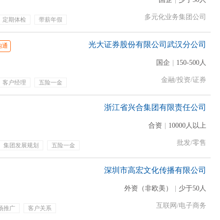
多元化业务集团公司
定期体检
带薪年假
光大证券股份有限公司武汉分公司
沟通
国企
|
150-500人
金融/投资/证券
客户经理
五险一金
通补贴
餐饮补贴
浙江省兴合集团有限责任公司
合资
|
10000人以上
批发/零售
集团发展规划
五险一金
效奖金
定期体检
深圳市高宏文化传播有限公司
外资（非欧美）
|
少于50人
互联网/电子商务
场推广
客户关系
疗保险
补充公积金