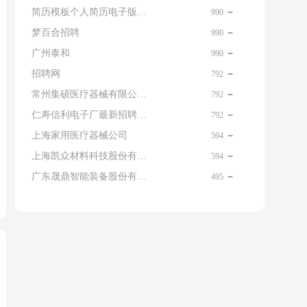
简历模板个人简历电子版免费
990
梦百合招聘
990
广州泰和
990
招聘网
792
常州集硕医疗器械有限公司 名片
792
仁寿信利电子厂最新招聘信息查询
792
上海家用医疗器械公司
594
上海凯众材料科技股份有限公司招聘电话
594
广东晟鼎智能装备股份有限公司
495