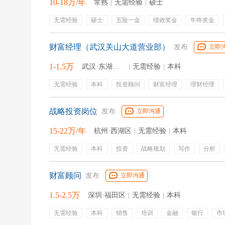
10-18万/年
常熟
|
无需经验
|
硕士
无需经验
硕士
五险一金
绩效奖金
年终奖金
节日福利
周末双休
培训
财富经理（武汉关山大道营业部）
发布
立即
1-1.5万
武汉·东湖新技术产业开发区
|
无需经验
|
本科
无需经验
本科
投资顾问
财富经理
理财经理
绩效奖金
定期体检
补充医疗保险
年终奖金
交
通讯补贴
专业培训
战略投资岗位
发布
立即沟通
15-22万/年
杭州·西湖区
|
无需经验
|
本科
无需经验
本科
投资
战略规划
写作
分析
补充医疗保险
员工旅游
餐饮补贴
年终奖金
绩
专业培训
财富顾问
发布
立即沟通
1.5-2.5万
深圳·福田区
|
无需经验
|
本科
无需经验
本科
销售
培训
金融
银行
市
财富管理
资产配置
财富顾问
五险一金
补充医