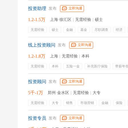
五险一金
补充医疗保险
补充公积金
投资助理
发布
立即沟通
1.2-1.5万
上海·徐汇区
|
无需经验
|
硕士
无需经验
硕士
金融
基金
尽职调查
经济
财经
商科
全流程管理
项目挖掘
线上投资顾问
发布
立即沟通
1.2-1.8万
上海
|
无需经验
|
本科
无需经验
本科
五险一金
补充医疗保险
带薪年
专业培训
定期体检
企业年金
投资顾问
发布
立即沟通
5千-1万
郑州·金水区
|
无需经验
|
大专
无需经验
大专
销售
市场营销
金融
保险
理财
保单服务
产品讲解
营销支持
绩效奖金
员工旅游
节日福利
弹性工作
保险
定期团建
投资专员
发布
立即沟通