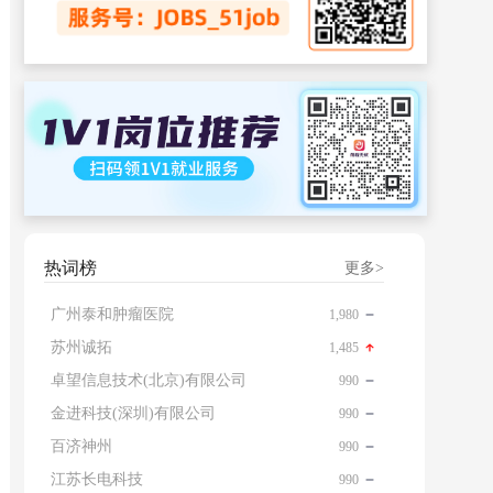
热词榜
更多>
广州泰和肿瘤医院
1,980
苏州诚拓
1,485
卓望信息技术(北京)有限公司
990
金进科技(深圳)有限公司
990
百济神州
990
江苏长电科技
990