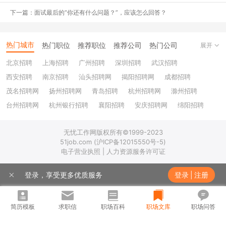
相比于批评，人类更愿意接受赞美。所以嘴甜的男生有女朋友，情商
下一篇：面试最后的“你还有什么问题？”，应该怎么回答？
高的员工受领导器重。
工作中，比起苦哈哈工作不分场合讲实话的员工，勤快会接话茬
热门城市
热门职位
推荐职位
推荐公司
热门公司
展开
左右逢源的员工才是老板跟前的红人。所以为了讨好老板，溜须拍马
北京招聘
上海招聘
广州招聘
深圳招聘
武汉招聘
大行其道日渐昌盛络绎不绝。
西安招聘
南京招聘
汕头招聘网
揭阳招聘网
成都招聘
但是，难道在职场只能说好话吗？实话真的不能在职场说吗？职
茂名招聘网
扬州招聘网
青岛招聘
杭州招聘网
滁州招聘
场真的容不下实话吗？
台州招聘网
杭州银行招聘
襄阳招聘
安庆招聘网
绵阳招聘
十堰招聘
保定招聘
苏州银行招聘
唐山招聘
重庆银行招聘
实话实说，不代表情商低
无忧工作网版权所有©1999-2023
乐山招聘
上饶招聘网
51job.com (沪ICP备12015550号-5)
在职场可以说实话吗？
电子营业执照 | 人力资源服务许可证
可以。
登录，享受更多优质服务
登录
|
注册
啥实话都可以说吗？
简历模板
求职信
职场百科
职场文库
职场问答
不可以。