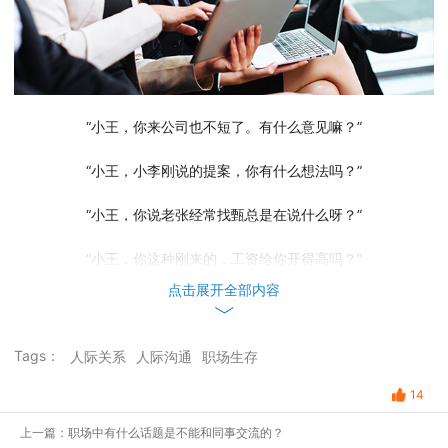
“小王，你来公司也不短了。有什么意见嘛？”
“小王，小李刚说的提案，你有什么想法吗？”
“小王，你说老张经常找甄总是在说什么呀？”
“小王，你这种刚来的，工资给你开得高吗？”
点击展开全部内容
工作中，你是不是经常被cue到一些很难回答的问题？关于工作
机密的，关于同事八卦的，关于个人隐私的。说假话心里纠结，说真
话怕得罪人。职场，能说真话吗？
Tags：
人际关系
人际沟通
职场生存
大家都喜欢说好话的
14
上一篇：职场中有什么话题是不能和同事交流的？
大家喜欢说好听话的人，这是放之四海皆准的定律。研表究明，