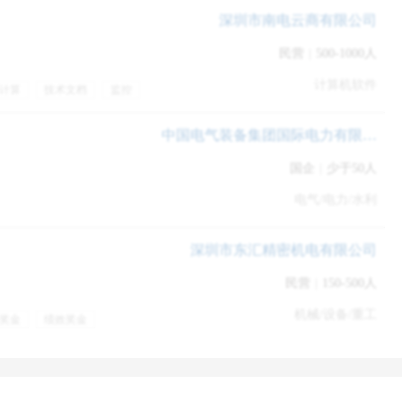
动解剖学
健身教练
虔诚的一份实习，也是唯一一份能够在没有压力的情况下沉下心学
深圳市南电云商有限公司
民营
|
500-1000人
计算机软件
计算
技术文档
监控
周末双休
社保
体会到了陶渊明心远地自偏的心境，我知道了万胜围转乘时候往车
疗保险
六险一金
补贴
中国电气装备集团国际电力有限公司
生日福利
快还能顺带尝下旁边正宗东北饺子的家乡味。
国企
|
少于50人
十一只蟑螂，还有那个即使裸奔也不会有人看见的空空荡荡的宿舍
电气/电力/水利
去搭车，足够安稳又简单的生活。
深圳市东汇精密机电有限公司
的信念
，因为邻座小哥告诉我，工资太低。君子爱财，取之有道，
民营
|
150-500人
门。
机械/设备/重工
奖金
绩效奖金