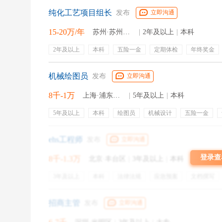
于是，
从大一，我就开始寻求实习这条路。
纯化工艺项目组长
发布
立即沟通
真的如同网上所说，
你的第一份实习，一般是老师爸妈
15-20万/年
苏州·苏州工业园区
|
2年及以上
|
本科
那年暑假，隔壁班的同学很幸运，班主任包下了一大半
2年及以上
本科
五险一金
定期体检
年终奖金
带薪年假
周末双休
培训
现其实是去按几个按钮操作机器，不过能亲身感触，聊
机械绘图员
发布
立即沟通
我更加兴奋，一听这年代都还能包分配，屁颠屁颠地跑
8千-1万
上海·浦东新区
|
5年及以上
|
本科
也许是感动了，或者觉得小朋友可以顺手帮下，过几天
5年及以上
本科
绘图员
机械设计
五险一金
次想重现这一免试内推的奇迹都失败，想想当时真的踩
工作餐
于是，我没有进工厂，没有赋闲在家，提前体验了在高
ehs工程师
发布
立即沟通
登录查
8千-1.3万
北京·丰台区
|
3年及以上
|
本科
作为一个大一刚刚读完，还在高数和英语里挣扎的小朋
方案是一脸懵逼。自然而然，我在被给了一大摞资料之
3年及以上
本科
法律法规
应急预案
文档撰写
安全教育培训
服务行业
应急演练
ehs管理
现场
五险一金
然而第一份工，怎能就此消沉呢，于是我自学CAD，
带薪年假
带薪病假
年终奖金
绩效奖
招商主管
发布
立即沟通