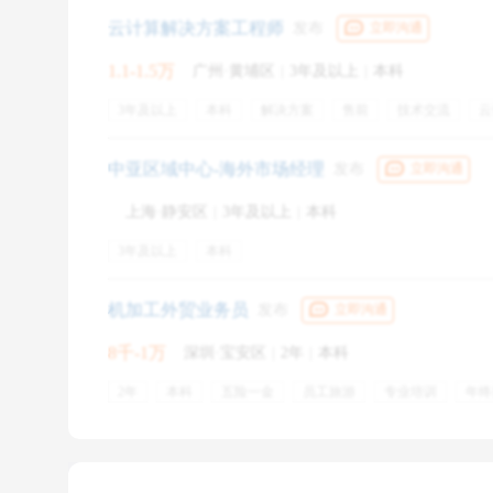
健身指导
体育
维护客户关系
排查安全隐患
运
后来我总结发现，
第一份的实习反倒成为了我最认真最
云计算解决方案工程师
发布
立即沟通
习知识的实习。
1.1-1.5万
广州·黄埔区
|
3年及以上
|
本科
除此之外，
第一份实习给了我很多工作之外的体验。
3年及以上
本科
解决方案
售前
技术交流
云
售前技术支持
阿里云
客户需求调研
故障排查
比如上下班，我每天变身沙丁鱼罐头近三个钟头，深入
带薪年假
五险一金
定期体检
节日福利
补充医
中亚区域中心-海外市场经理
发布
立即沟通
公积金
生日礼品
节假日
能力优先
工会福利
厢尽头跑能捡到座位，也知道了在宝岗大道换公交会更
上海·静安区
|
3年及以上
|
本科
比如一个人独处，永生难忘推进宿舍门发现地上惨死的
3年及以上
本科
楼。朝九晚六，回来看个电影洗个澡，第二天买个面包
机加工外贸业务员
发布
立即沟通
这份实习我很珍惜，但也坚定了我不在本专业对口就业
8千-1万
深圳·宝安区
|
2年
|
本科
这也开启了一个理工男四面八方寻找不同行业实习的大
2年
本科
五险一金
员工旅游
专业培训
年终
餐饮补贴