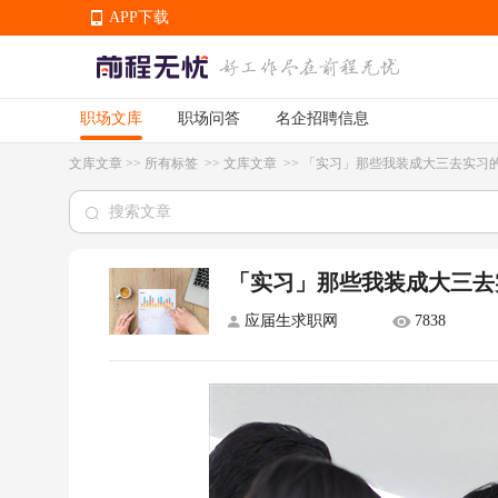
APP下载
职场文库
职场问答
名企招聘信息
APP下载
文库文章
>>
所有标签
>>
文库文章
>>
「实习」那些我装成大三去实习
「实习」那些我装成大三去
应届生求职网
7838