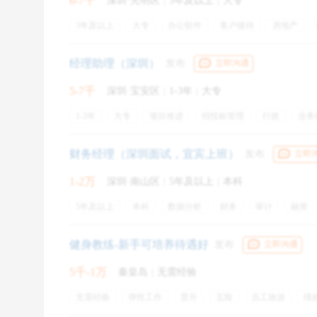
6-7千
深圳·光明区
|
3年及以上
|
大专
后来我工程制图挂科，估计是因为课程太无聊，再也体
3年及以上
大专
办公软件
客户接待
房地产
市场调研
运营管理
招商
电子商务
经理助理（深圳）
发布
立即沟通
5-7千
深圳·宝安区
|
1-3年
|
大专
1-3年
大专
项目推进
招投标管理
行政
业务
年终奖金
财务经理（深圳面试，宜宾上班）
发布
立即
1-2万
深圳·南山区
|
5年及以上
|
本科
5年及以上
本科
数据分析
财务
审计
融资
会计准则
财务管理体系
资金运作
财务报表编制
健身教练-新手可培养待遇好
发布
立即沟通
5千-1万
秦皇岛
|
无需经验
无需经验
弹性工作
晋升
五险
员工旅游
绩
包住
有餐补
出差补贴
通讯补贴
免费工作餐