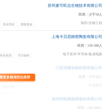
苏州麦可旺志生物技术有限公司
朋友介绍的。
民营
|
少于50人
制药/生物工程
同学的暑期实习，去广东某市的一家技术公司担任技术员，后来发
专业培训
绩效奖金
胜于无。
上海卡贝尼精密陶瓷有限公司
去隔壁班班会，倾诉衷肠，表达了我献身本专业的坚定信念，老师
民营
|
150-500人
，未经面试，直接“保送”进了广州本地一家对口科技公司，后来我多
电子技术/半导体/集成电路
专业培训
节日福利
了狗屎运。
江苏清微智能科技有限公司
楼大厦里当白领的生活。
民营
|
少于50人
看更多精准职位推荐
友，来到一对口科技公司，分到一高大上小组，看到复杂的图纸和
外包服务
后，成了一个吃空饷的人。
安全工程
巡查
事故调查
研究各个方案，安静又勤恳的度过了一段时光。
金
有餐补
租房补贴
深圳邦凯新能源股份有限公司
民营
|
150-500人