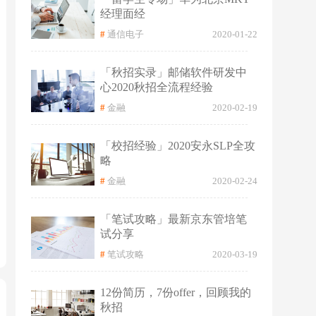
经理面经
#
通信电子
2020-01-22
「秋招实录」邮储软件研发中
心2020秋招全流程经验
#
金融
2020-02-19
「校招经验」2020安永SLP全攻
略
#
金融
2020-02-24
「笔试攻略」最新京东管培笔
试分享
#
笔试攻略
2020-03-19
12份简历，7份offer，回顾我的
秋招