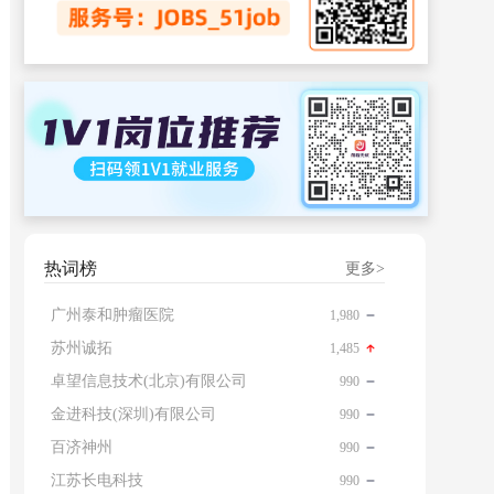
热词榜
更多>
广州泰和肿瘤医院
1,980
苏州诚拓
1,485
卓望信息技术(北京)有限公司
990
金进科技(深圳)有限公司
990
百济神州
990
江苏长电科技
990