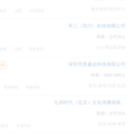
会不到CAD图变成实施方案变成现实场景的幸福感。
物业管理/商业中心
租赁
运营
市场营销
禾三（四川）科技有限公司
民营
|
少于50人
办公用品及设备
统筹
五险
带薪年假
深圳市垦鑫达科技有限公司
沟通
民营
|
1000-5000人
家具/家电/玩具/礼品
财务核算
税务筹划
五险一金
九州时代（北京）文化传播有限公司
民营
|
少于50人
娱乐/休闲/体育
效奖金
专业培训
定期团建
急救