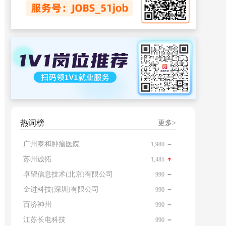
热词榜
更多>
广州泰和肿瘤医院
1,980
苏州诚拓
1,485
卓望信息技术(北京)有限公司
990
金进科技(深圳)有限公司
990
百济神州
990
江苏长电科技
990