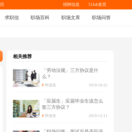
历
招聘信息
51Job首页
求职信
职场百科
职场文库
职场问答
相关推荐
「劳动法规」三方协议是什
么？
#
毕业生
2019-10-22
「应届生」应届毕业生该怎么
签三方协议？
#
毕业生
2019-12-11
「职场问答」面试后是否应该