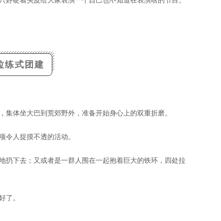
只好硬着头皮给大家表演一个自己也不知道在表演啥的节目。
拉练式团建
，集体坐大巴到荒郊野外，准备开始身心上的双重折磨。
项令人捉摸不透的活动。
地扔下去；又或者是一群人围在一起抱着巨大的铁环，四处拉
好了。