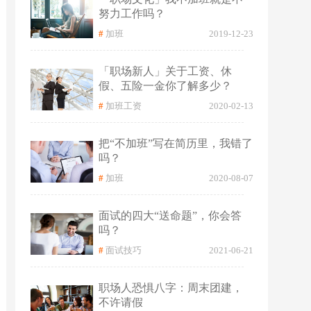
努力工作吗？
#
加班
2019-12-23
「职场新人」关于工资、休
假、五险一金你了解多少？
#
加班工资
2020-02-13
把“不加班”写在简历里，我错了
吗？
#
加班
2020-08-07
面试的四大“送命题”，你会答
吗？
#
面试技巧
2021-06-21
职场人恐惧八字：周末团建，
不许请假