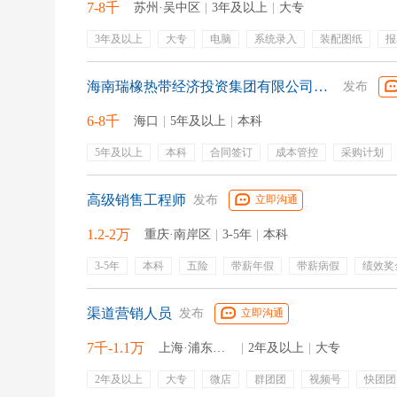
7-8千
苏州·吴中区
|
3年及以上
|
大专
3年及以上
大专
电脑
系统录入
装配图纸
报
5s维护
物料装配
五险一金
节日福利
长白班
五险
周末双休
年度体检
包吃包住
海南瑞橡热带经济投资集团有限公司市场部采购管理岗
发布
6-8千
海口
|
5年及以上
|
本科
5年及以上
本科
合同签订
成本管控
采购计划
高级销售工程师
发布
立即沟通
1.2-2万
重庆·南岸区
|
3-5年
|
本科
3-5年
本科
五险
带薪年假
带薪病假
绩效奖
零食下午茶
包住
免费班车
定期团建
销售
汽车零部件
英语六级
白酒
主机厂
货款催收
渠道营销人员
发布
立即沟通
7千-1.1万
上海·浦东新区
|
2年及以上
|
大专
2年及以上
大专
微店
群团团
视频号
快团团