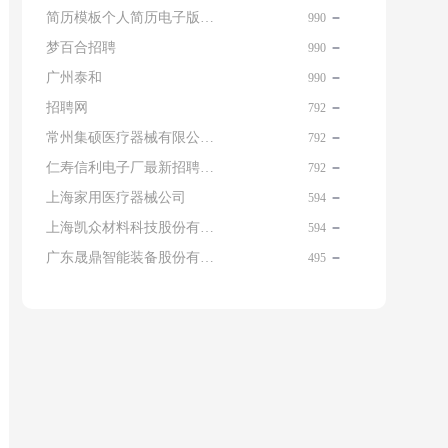
简历模板个人简历电子版免费
990
梦百合招聘
990
广州泰和
990
招聘网
792
常州集硕医疗器械有限公司 名片
792
仁寿信利电子厂最新招聘信息查询
792
上海家用医疗器械公司
594
上海凯众材料科技股份有限公司招聘电话
594
广东晟鼎智能装备股份有限公司
495