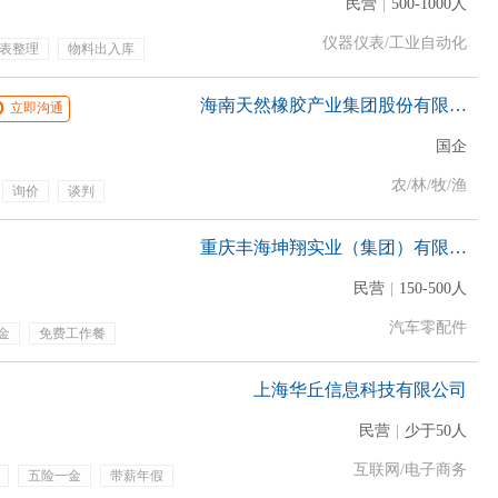
民营
|
500-1000人
仪器仪表/工业自动化
表整理
物料出入库
带薪年假
包吃
海南天然橡胶产业集团股份有限公司
立即沟通
国企
农/林/牧/渔
询价
谈判
重庆丰海坤翔实业（集团）有限公司
民营
|
150-500人
汽车零配件
金
免费工作餐
发展新客户
客户拜访
商务活动
汽车项目
上海华丘信息科技有限公司
民营
|
少于50人
互联网/电子商务
五险一金
带薪年假