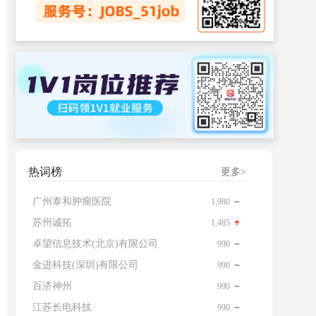
热词榜
更多>
广州泰和肿瘤医院
1,980
苏州诚拓
1,485
卓望信息技术(北京)有限公司
990
金进科技(深圳)有限公司
990
百济神州
990
江苏长电科技
990