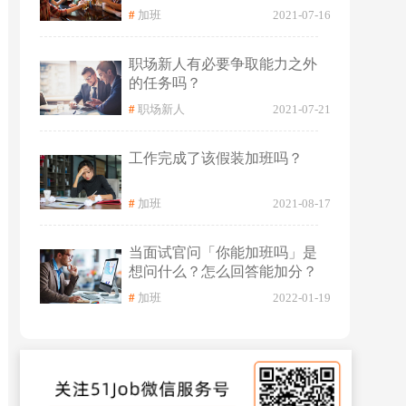
#
加班
2021-07-16
职场新人有必要争取能力之外
的任务吗？
#
职场新人
2021-07-21
工作完成了该假装加班吗？
#
加班
2021-08-17
当面试官问「你能加班吗」是
想问什么？怎么回答能加分？
#
加班
2022-01-19