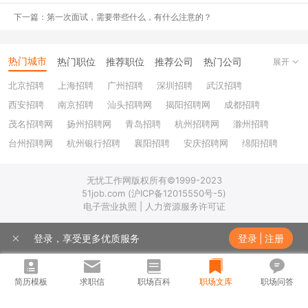
经济、金融单选各25，经济金融多选5
下一篇：第一次面试，需要带些什么，有什么注意的？
英语选词5阅读5
热门城市
热门职位
推荐职位
推荐公司
热门公司
展开
心理测评140（无图推）
北京招聘
上海招聘
广州招聘
深圳招聘
武汉招聘
西安招聘
南京招聘
汕头招聘网
揭阳招聘网
成都招聘
招商银行
10月16日 14:00-16:05
茂名招聘网
扬州招聘网
青岛招聘
杭州招聘网
滁州招聘
台州招聘网
杭州银行招聘
襄阳招聘
安庆招聘网
绵阳招聘
易考app，分模块计时
十堰招聘
保定招聘
苏州银行招聘
唐山招聘
重庆银行招聘
无忧工作网版权所有©1999-2023
乐山招聘
上饶招聘网
英语选词15阅读15，言语20，推理15，数学20，反应能力（4个小
51job.com (沪ICP备12015550号-5)
游戏），性格测试
电子营业执照 | 人力资源服务许可证
游戏部分系统还考崩了，全国统一考试有这么多人吗，后来补考了
登录，享受更多优质服务
登录
|
注册
简历模板
求职信
职场百科
职场文库
职场问答