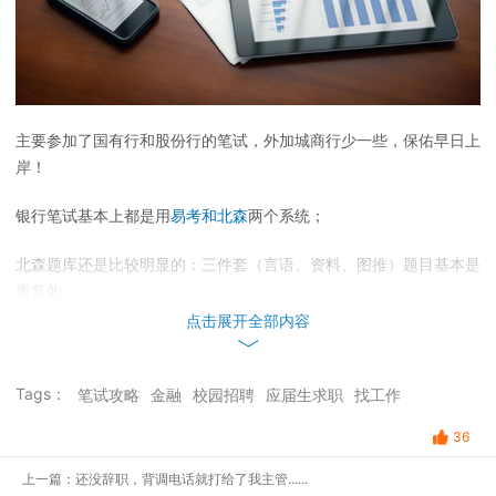
主要参加了国有行和股份行的笔试，外加城商行少一些，保佑早日上
岸！
银行笔试基本上都是用
易考和北森
两个系统；
北森题库还是比较明显的：三件套（言语、资料、图推）题目基本是
重复的
点击展开全部内容
北京银行
10月14日 15:00-17:00
Tags：
笔试攻略
金融
校园招聘
应届生求职
找工作
易考app，所有模块一起计时
36
言语10，数学5，逻辑5，思维5，资料分析5
上一篇：还没辞职，背调电话就打给了我主管......