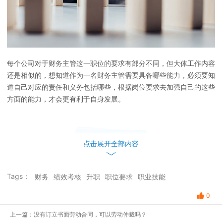
每个公司对于财务主管这一职位的要求有部分不同，但大体工作内容
还是相似的，想知道作为一名财务主管需要具备哪些能力，必须要知
道自己对应的责任和义务包括哪些，根据岗位要求去加强自己的这些
方面的能力，才会更有利于自身发展。
财会专业知识
点击展开全部内容
首先要说的是财务主管需要具备过硬的财会专业水平
，如果专业能力
Tags：
财务
绩效考核
升职
职位要求
职业技能
不达标，即使再善于管理也无法服众，无法指导下属员工的工作，甚
至根本无法获得升职的机会，无法到达管理层，只能在基层做繁杂基
0
础的工作。
上一篇：没有订立书面劳动合同，可以劳动仲裁吗？