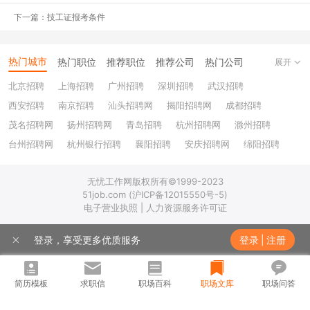
下一篇：技工证报考条件
财务规划能力
热门城市
热门职位
推荐职位
推荐公司
热门公司
展开
一般企业财务规划包括财务计划、财务预算和财务预测三个方面的内
北京招聘
上海招聘
广州招聘
深圳招聘
武汉招聘
容，
要做好财务规划需要具备多年经验，这个重担在财务部门中只有
西安招聘
南京招聘
汕头招聘网
揭阳招聘网
成都招聘
财务主管能承担起来。
而要制定高效财务工作计划、做好合理的财务
茂名招聘网
扬州招聘网
青岛招聘
杭州招聘网
滁州招聘
预算、进行科学的财务预测，从而合理、适度地传导财务目标压力，
很关键一步是要完成企业、部门、个人之间对于财务计划承诺的一致
台州招聘网
杭州银行招聘
襄阳招聘
安庆招聘网
绵阳招聘
性，也就是让员工和管理者对财务计划达成共识，将企业财务目标内
十堰招聘
保定招聘
苏州银行招聘
唐山招聘
重庆银行招聘
化为个人目标。因此，财务主管在进行财务规划时，需要就财务指标
无忧工作网版权所有©1999-2023
乐山招聘
上饶招聘网
的确定、考核的标准，存在的疑惑、可能遇到的困难以及需要的支持
51job.com (沪ICP备12015550号-5)
电子营业执照 | 人力资源服务许可证
等进行全面的考虑。
登录，享受更多优质服务
登录
|
注册
财务评估能力
简历模板
求职信
职场百科
职场文库
职场问答
财务主管工作中，很重要的一部分就是财务评估，因此必须具备优秀