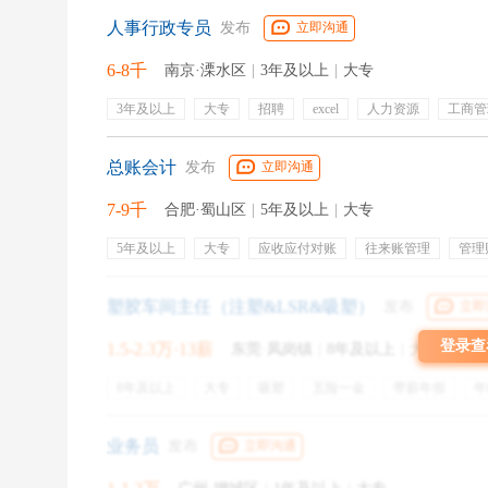
为自己争取到更高的薪资。
人事行政专员
发布
立即沟通
6-8千
南京·溧水区
|
3年及以上
|
大专
“谈薪心理战”调查报告结果显示，有56%的受访者愿
3年及以上
大专
招聘
excel
人力资源
工商管
价后，再加10%以内的薪资增幅；8%的受访者会在让公
薪资核算
面试安排
vlookup
数据透视表
人事制
社保
入职培训
公积金
团建
五险一金
员工
总账会计
发布
立即沟通
定期体检
7-9千
合肥·蜀山区
|
5年及以上
|
大专
5年及以上
大专
应收应付对账
往来账管理
管理
年终奖金
缴纳社保
法休
塑胶车间主任（注塑&LSR&吸塑）
发布
立即
登录查
1.5-2.3万·13薪
东莞·凤岗镇
|
8年及以上
|
大专
8年及以上
大专
吸塑
五险一金
带薪年假
年
出国机会
定期体检
包吃
包住
业务员
发布
立即沟通