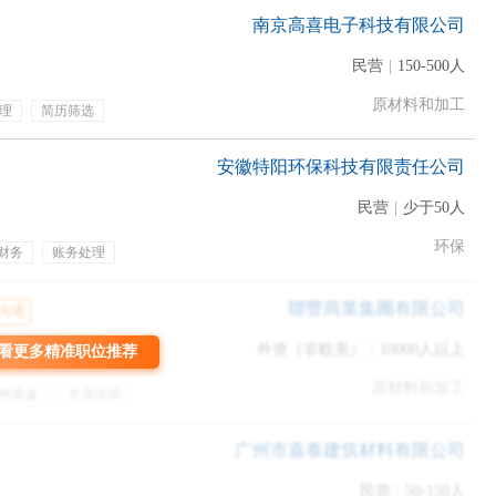
南京高喜电子科技有限公司
民营
|
150-500人
意在面试时直截了当地说出自己的心理价位；5%的受访者会在公司开
原材料和加工
理
简历筛选
司开价后，再加10%~30%的薪资增幅。
度
绩效奖金
节日福利
旅游
年终奖金
安徽特阳环保科技有限责任公司
民营
|
少于50人
环保
财务
账务处理
聯豐商業集團有限公司
沟通
外资（非欧美）
|
10000人以上
看更多精准职位推荐
原材料和加工
终奖金
专业培训
广州市嘉泰建筑材料有限公司
民营
|
50-150人