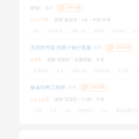
节日福利
周末双休
股权激励
IPQC
发布
立即沟通
5.5-7.5千
郑州·新郑市
|
1年
|
中技/中专
1年
中技/中专
五险一金
全勤奖
包住宿
补
绩效奖金
专业培训
餐饮补贴
节日福利
带薪年
天府软件园 招两个银行客服
发布
立即沟通
6-9千
成都·武侯区
|
无需经验
|
大专
无需经验
大专
五险一金
带薪培训
下午茶
节假日
法定节假
有人带
节假日休
假日福利
绩效奖金
钣金结构工程师
发布
立即沟通
1.4-1.6万
深圳·宝安区
|
3-5年
|
大专
3-5年
大专
cad
结构设计
bom
钣金展图工艺
带薪年假
旅游
生日会
节假日
公司活动
年
社会保险
法定节假
购买社保
提供宿舍
产假