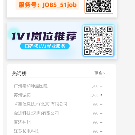
热词榜
更多>
广州泰和肿瘤医院
1,980
苏州诚拓
1,485
卓望信息技术(北京)有限公司
990
金进科技(深圳)有限公司
990
百济神州
990
江苏长电科技
990