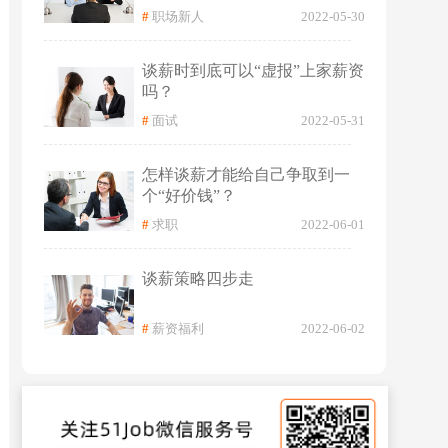
#
职场新人
2022-05-30
谈薪时到底可以“虚报”上家薪资
吗？
#
面试
2022-05-31
怎样谈薪才能给自己争取到一
个“好价钱”？
#
求职
2022-06-01
谈薪策略四步走
#
薪资福利
2022-06-02