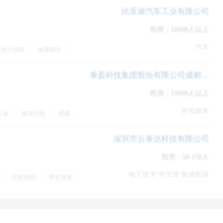
比亚迪汽车工业有限公司
民营
|
10000人以上
汽车
充医疗保险
免费班车
假
培训
泰盈科技集团股份有限公司成都分公司
民营
|
10000人以上
外包服务
社保
缴纳五险
团建
入职培训
带薪年假
深圳市云泰达科技有限公司
民营
|
50-150人
电子技术/半导体/集成电路
带薪假期
带薪休假
假
员工生日
公司宿舍