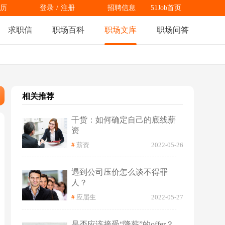
历
登录
/
注册
招聘信息
51Job首页
求职信
职场百科
职场文库
职场问答
相关推荐
干货：如何确定自己的底线薪
资
#
薪资
2022-05-26
遇到公司压价怎么谈不得罪
人？
#
应届生
2022-05-27
是否应该接受“降薪”的offer？