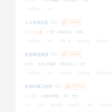
1-1.2万
广州·增城区
|
1年及以上
|
大专
1年及以上
大专
人力资源总监
发布
立即沟通
5-8万·16薪
广州
|
5年及以上
|
本科
有一个个案中这位求职者的做法我跟你分享一下，给
5年及以上
本科
五险一金
绩效奖金
年终奖金
定期体检
员工旅游
带薪年假
节日福利
交通补
说我的基本工资是多少。但福利补贴，特别是月度奖金
周末双休
弹性工作
补充公积金
培训
危货物流调度
发布
立即沟通
入是多少。因为基本工资可以做背景调查，但福利、奖
他们也不想让别的公司知道自己的薪酬激励制度。
6-8千
长沙·开福区
|
3年及以上
|
大专
3年及以上
大专
办公软件
法律法规
危险品运输
当然，无论你怎么去包装自己的薪资，都必须尊从一
运营台账
运输台账
物流调度
现场装车
五险
这样的求职者是不会受欢迎的。
资深机械工程师
发布
立即沟通
2-2.5万
上海·奉贤区
|
5年
|
大专
（本文转载自网络编辑部，所表述观点仅代表作者或发
5年
大专
项目管理
机械设计
研发
设计软件
伺服压机
电缸
五险一金
年终奖金
餐饮补贴