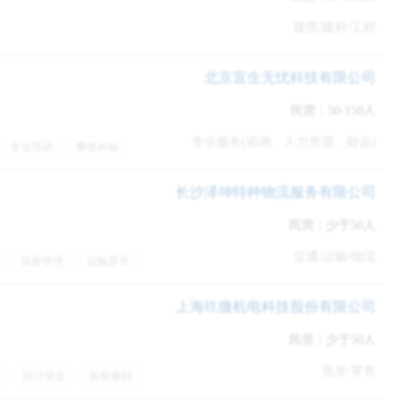
建筑/建材/工程
北京宜生无忧科技有限公司
民营
|
50-150人
专业服务(咨询、人力资源、财会)
你做参考，他说，如果对方问我基本工资和工资构成，我会实话实
专业培训
餐饮补贴
贴
补充医疗保险
和季度奖金，怎么着都要说高一些，同时，我可以强调我的平均收
长沙泽坤特种物流服务有限公司
金调查起来比较困难，公司也有保密制度的，不想透露太多，因为
民营
|
少于50人
交通/运输/物流
保密管理
运输异常
个原则，就是，你得要有相应的能力。没有能力，只会开口谈价，
周末双休
包吃
上海玖微机电科技股份有限公司
民营
|
少于50人
布者观点。）
批发/零售
设计理念
股权激励
员工旅游
带薪年假