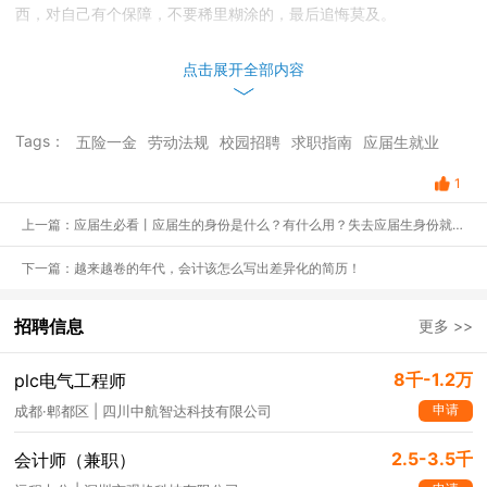
西，对自己有个保障，不要稀里糊涂的，最后追悔莫及。
点击展开全部内容
Tags：
五险一金
劳动法规
校园招聘
求职指南
应届生就业
1
上一篇：应届生必看丨应届生的身份是什么？有什么用？失去应届生身份就再也找不到好工作了？
下一篇：越来越卷的年代，会计该怎么写出差异化的简历！
招聘信息
更多 >>
8千-1.2万
plc电气工程师
申请
成都·郫都区 | 四川中航智达科技有限公司
2.5-3.5千
会计师（兼职）