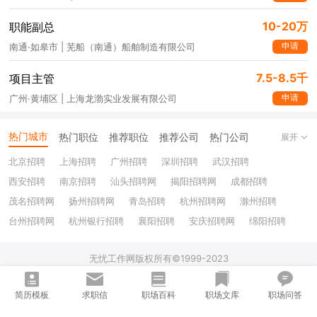
10-20万
职能副总
申请
南通·如皋市 | 芜船（南通）船舶制造有限公司
7.5-8.5千
项目主管
申请
广州·黄埔区 | 上海龙渤实业发展有限公司
热门城市
热门职位
推荐职位
推荐公司
热门公司
展开
北京招聘
上海招聘
广州招聘
深圳招聘
武汉招聘
西安招聘
南京招聘
汕头招聘网
揭阳招聘网
成都招聘
茂名招聘网
扬州招聘网
青岛招聘
杭州招聘网
滁州招聘
台州招聘网
杭州银行招聘
襄阳招聘
安庆招聘网
绵阳招聘
十堰招聘
保定招聘
苏州银行招聘
唐山招聘
重庆银行招聘
无忧工作网版权所有©1999-2023
乐山招聘
上饶招聘网
51job.com (沪ICP备12015550号-5)
电子营业执照 | 人力资源服务许可证
简历模板
求职信
职场百科
职场文库
职场问答