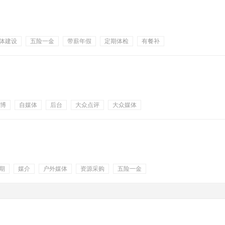
体建设
五险一金
带薪年假
定期体检
有餐补
博
自媒体
后台
大众点评
大众媒体
年假
节日福利
通讯补贴
做五休二
期
媒介
户外媒体
资源采购
五险一金
补充公积金