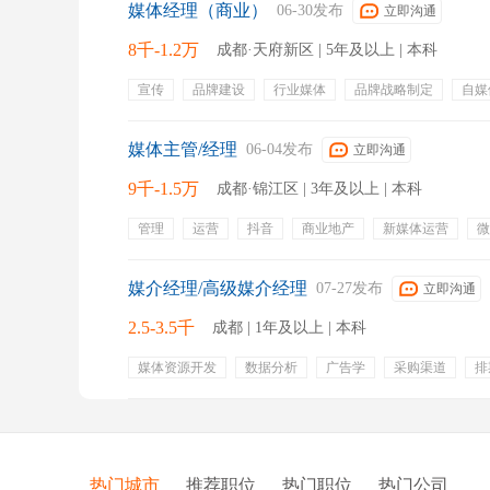
媒体经理（商业）
06-30发布
立即沟通
8千-1.2万
成都·天府新区 | 5年及以上 | 本科
宣传
品牌建设
行业媒体
品牌战略制定
自媒
定期团建
媒体主管/经理
06-04发布
立即沟通
9千-1.5万
成都·锦江区 | 3年及以上 | 本科
管理
运营
抖音
商业地产
新媒体运营
微
五险一金
年终奖金
定期体检
餐饮补贴
带薪
媒介经理/高级媒介经理
07-27发布
立即沟通
2.5-3.5千
成都 | 1年及以上 | 本科
媒体资源开发
数据分析
广告学
采购渠道
排
绩效奖金
年终奖金
五险一金
补充医疗保险
热门城市
推荐职位
热门职位
热门公司