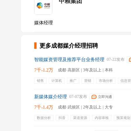
中粮集团
媒体经理
更多成都媒介经理招聘
智能媒资管理及推荐平台业务经理
07-22发布
7千-1.2万
成都·高新区 | 3年及以上 | 本科
销售
计算机
推广
营销
市场分析
信息管
五险一金
绩效奖金
年终奖金
新媒体媒介经理
07-07发布
立即沟通
7千-1.4万
成都·武侯区 | 2年及以上 | 大专
数据分析
抖音
渠道资源
内容审核
预算规划
食品保健品
商务谈判