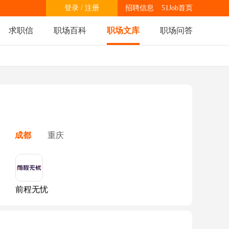
登录
/
注册
招聘信息
51Job首页
求职信
职场百科
职场文库
职场问答
成都
重庆
前程无忧