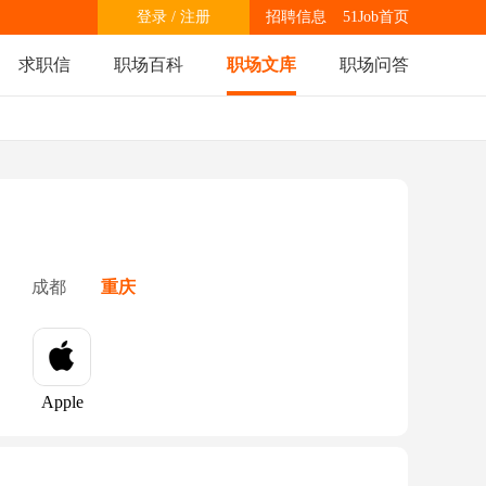
登录
/
注册
招聘信息
51Job首页
求职信
职场百科
职场文库
职场问答
成都
重庆
Apple