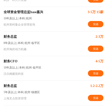
武汉一样人力资源
全球资金管理总监base嘉兴
3-5万·15薪
10年及以上
|
本科
|
杭州
投递
杭州美柯曼企业管理咨询
财务总监
2-3万
8年及以上
|
本科
|
杭州·临平区
投递
杭州海的动力机械
财务CFO
4-5万
10年及以上
|
本科
|
杭州·临平区
投递
汉尔姆建筑科技
财务总监
1.2-2.2万
5年及以上
|
本科
|
杭州·钱塘区
投递
上海支点投资管理