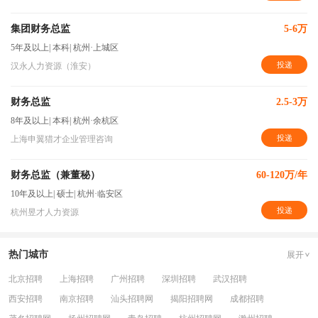
集团财务总监
5-6万
5年及以上
|
本科
|
杭州·上城区
投递
汉永人力资源（淮安）
财务总监
2.5-3万
8年及以上
|
本科
|
杭州·余杭区
投递
上海申翼猎才企业管理咨询
财务总监（兼董秘）
60-120万/年
10年及以上
|
硕士
|
杭州·临安区
投递
杭州昱才人力资源
热门城市
展开
北京招聘
上海招聘
广州招聘
深圳招聘
武汉招聘
西安招聘
南京招聘
汕头招聘网
揭阳招聘网
成都招聘