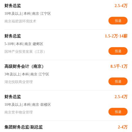
财务总监
2.5-4万
10年及以上
|
本科
|
南京·江宁区
投递
南京福碧源环境技术
财务总监
1.5-2万·14薪
5-10年
|
本科
|
南京·建邺区
投递
国坤产业投资发展（江苏）
高级财务会计（南京）
8.5千-1万
3年及以上
|
本科
|
南京·江宁区
投递
湖北悦联商业管理
财务总监
2.5-4万
10年及以上
|
本科
|
南京·鼓楼区
投递
南京世丰物业管理
集团财务总监/副总监
2-4万