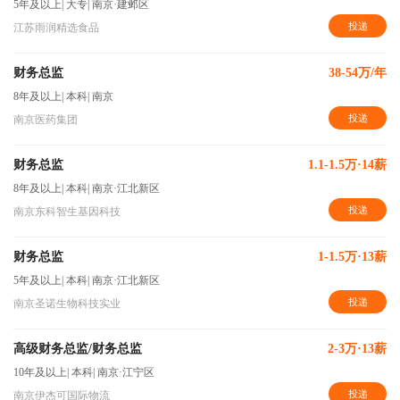
5年及以上
|
大专
|
南京·建邺区
投递
江苏雨润精选食品
财务总监
38-54万/年
8年及以上
|
本科
|
南京
投递
南京医药集团
财务总监
1.1-1.5万·14薪
8年及以上
|
本科
|
南京·江北新区
投递
南京东科智生基因科技
财务总监
1-1.5万·13薪
5年及以上
|
本科
|
南京·江北新区
投递
南京圣诺生物科技实业
高级财务总监/财务总监
2-3万·13薪
10年及以上
|
本科
|
南京·江宁区
投递
南京伊杰可国际物流