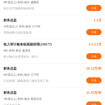
8年及以上
|
本科
|
南京·建邺区
投递
南京光宇珈能新能源科技
财务总监
1-2万
10年及以上
|
本科
|
南京·江宁区
投递
景德镇陶文旅控股集团
收入审计账务组高级经理(J18177)
2.5-3.5万
8年
|
本科
|
南京·秦淮区
投递
希尔顿企业管理咨询（南京）
财务总监
18-22万/年
6年及以上
|
本科
|
南京·江宁区
投递
江苏南通二建集团第三建筑安装工程
财务总监
25-35万/年
5年及以上
|
本科
|
南京·雨花台区
投递