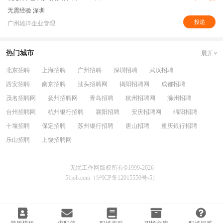
无需经验
深圳
投递
广州雄洋企业管理
热门城市
展开
北京招聘
上海招聘
广州招聘
深圳招聘
武汉招聘
西安招聘
南京招聘
汕头招聘网
揭阳招聘网
成都招聘
茂名招聘网
扬州招聘网
青岛招聘
杭州招聘网
滁州招聘
台州招聘网
杭州银行招聘
襄阳招聘
安庆招聘网
绵阳招聘
十堰招聘
保定招聘
苏州银行招聘
唐山招聘
重庆银行招聘
乐山招聘
上饶招聘网
无忧工作网版权所有©1999-2026
51job.com（沪ICP备12015550号-5）