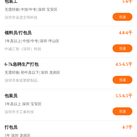
包装工
5-6千
无需经验
|
中技/中专
|
深圳·宝安区
投递
深圳市远进文明科技
领料员/打包员
4.8-6千
1年及以上
|
中技/中专
|
深圳·坪山区
投递
中诚汇智（深圳）科技
6-7k急聘生产打包
4.5-6.5千
无需经验
|
初中及以下
|
深圳·龙岗区
投递
深圳市泰诺塑胶制品
包装员
5.5-6.5千
1年及以上
深圳·宝安区
投递
深圳市天工泰科技
打包员
4-7千
1年
深圳·龙岗区