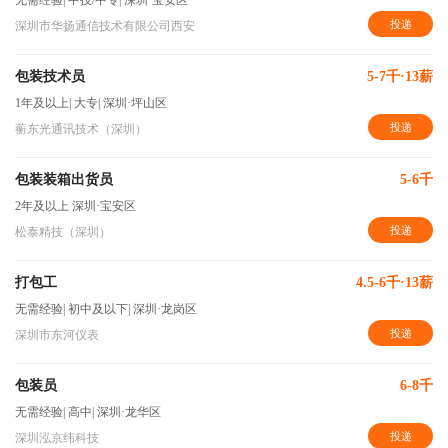
无需经验
|
中技/中专
|
深圳·宝安区
投递
深圳市华扬通信技术有限公司西安
包装技术员
5-7千·13薪
1年及以上
|
大专
|
深圳·坪山区
投递
蘅东光通讯技术（深圳）
包装装箱出货员
5-6千
2年及以上
深圳·宝安区
投递
松泰精技（深圳）
打包工
4.5-6千·13薪
无需经验
|
初中及以下
|
深圳·龙岗区
投递
深圳市东河仪表
包装员
6-8千
无需经验
|
高中
|
深圳·龙华区
投递
深圳泓京纬科技