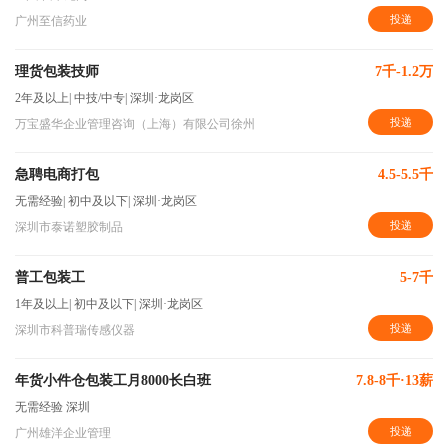
投递
广州至信药业
理货包装技师
7千-1.2万
2年及以上
|
中技/中专
|
深圳·龙岗区
投递
万宝盛华企业管理咨询（上海）有限公司徐州
急聘电商打包
4.5-5.5千
无需经验
|
初中及以下
|
深圳·龙岗区
投递
深圳市泰诺塑胶制品
普工包装工
5-7千
1年及以上
|
初中及以下
|
深圳·龙岗区
投递
深圳市科普瑞传感仪器
年货小件仓包装工月8000长白班
7.8-8千·13薪
无需经验
深圳
投递
广州雄洋企业管理