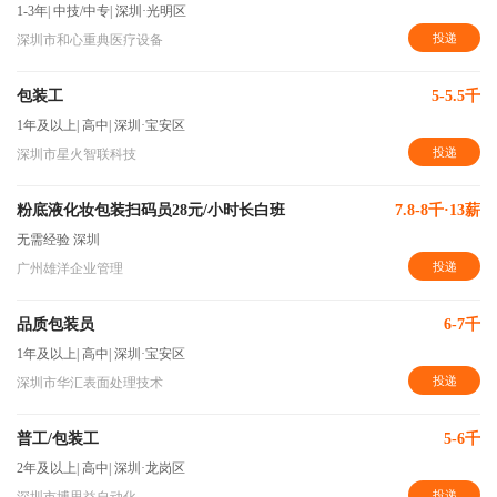
1-3年
|
中技/中专
|
深圳·光明区
投递
深圳市和心重典医疗设备
包装工
5-5.5千
1年及以上
|
高中
|
深圳·宝安区
投递
深圳市星火智联科技
粉底液化妆包装扫码员28元/小时长白班
7.8-8千·13薪
无需经验
深圳
投递
广州雄洋企业管理
品质包装员
6-7千
1年及以上
|
高中
|
深圳·宝安区
投递
深圳市华汇表面处理技术
普工/包装工
5-6千
2年及以上
|
高中
|
深圳·龙岗区
投递