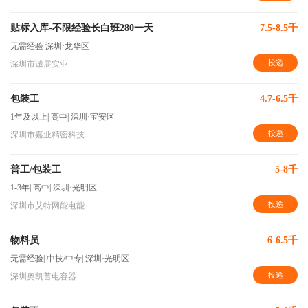
贴标入库-不限经验长白班280一天
7.5-8.5千
无需经验
深圳·龙华区
投递
深圳市诚展实业
包装工
4.7-6.5千
1年及以上
|
高中
|
深圳·宝安区
投递
深圳市嘉业精密科技
普工/包装工
5-8千
1-3年
|
高中
|
深圳·光明区
投递
深圳市艾特网能电能
物料员
6-6.5千
无需经验
|
中技/中专
|
深圳·光明区
投递
深圳奥凯普电容器