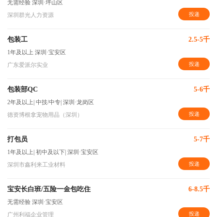
无需经验
深圳·坪山区
投递
深圳群光人力资源
包装工
2.5-5千
1年及以上
深圳·宝安区
投递
广东爱派尔实业
包装部QC
5-6千
2年及以上
|
中技/中专
|
深圳·龙岗区
投递
德资博根拿宠物用品（深圳）
打包员
5-7千
1年及以上
|
初中及以下
|
深圳·宝安区
投递
深圳市鑫利来工业材料
宝安长白班/五险一金包吃住
6-8.5千
无需经验
深圳·宝安区
投递
广州利福企业管理