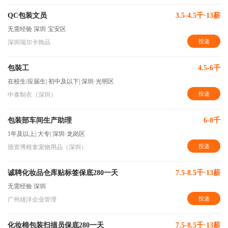
QC包装文员
3.5-4.5千·13薪
无需经验
深圳·宝安区
投递
深圳瑞尔卡饰品
包裝工
4.5-6千
在校生/应届生
|
初中及以下
|
深圳·光明区
投递
中泰制衣（深圳）
包装部车间生产助理
6-8千
1年及以上
|
大专
|
深圳·龙岗区
投递
德资博根拿宠物用品（深圳）
诚聘化妆品仓库贴标签保底280一天
7.5-8.5千·13薪
无需经验
深圳
投递
广州雄洋企业管理
化妆棉包装扫描员保底280一天
7.5-8.5千·13薪