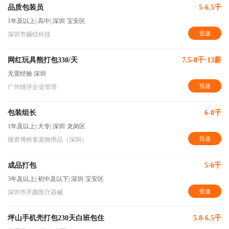
品质包装员
5-6.5千
1年及以上
|
高中
|
深圳·宝安区
投递
深圳市赐铉科技
网红玩具熊打包330/天
7.5-8千·13薪
无需经验
深圳
投递
广州雄洋企业管理
包装组长
6-8千
1年及以上
|
大专
|
深圳·龙岗区
投递
德资博根拿宠物用品（深圳）
成品打包
5-6千
3年及以上
|
初中及以下
|
深圳·宝安区
投递
深圳市开颜医疗器械
坪山手机壳打包230天白班包住
5.8-6.5千