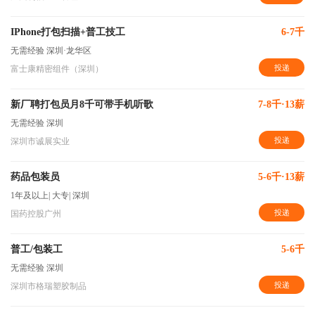
IPhone打包扫描+普工技工
6-7千
无需经验
深圳·龙华区
投递
富士康精密组件（深圳）
新厂聘打包员月8千可带手机听歌
7-8千·13薪
无需经验
深圳
投递
深圳市诚展实业
药品包装员
5-6千·13薪
1年及以上
|
大专
|
深圳
投递
国药控股广州
普工/包装工
5-6千
无需经验
深圳
投递
深圳市格瑞塑胶制品