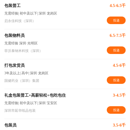
包装普工
4.5-6.5千
无需经验
|
初中及以下
|
深圳·龙岗区
投递
启永佳科技（深圳）
包装物料员
6.5-7.5千
无需经验
深圳·光明区
投递
菲沃泰纳米科技（深圳）
打包发货员
4.5-6千
3年及以上
|
高中
|
深圳·龙岗区
投递
国健药业（深圳）集团
礼盒包装普工+高薪轻松+包吃包住
3-4.5千
无需经验
|
初中及以下
|
深圳·宝安区
投递
深圳市延华纸品包装
包装员
3.5-6千