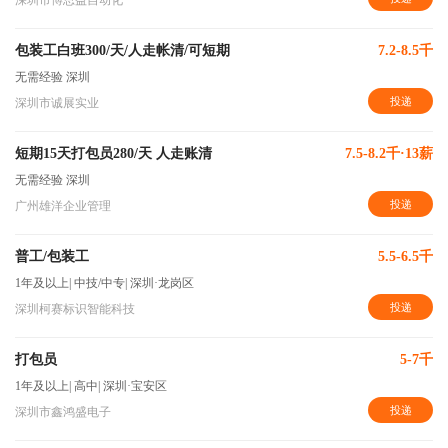
深圳市博思益自动化
包装工白班300/天/人走帐清/可短期
7.2-8.5千
无需经验
深圳
投递
深圳市诚展实业
短期15天打包员280/天 人走账清
7.5-8.2千·13薪
无需经验
深圳
投递
广州雄洋企业管理
普工/包装工
5.5-6.5千
1年及以上
|
中技/中专
|
深圳·龙岗区
投递
深圳柯赛标识智能科技
打包员
5-7千
1年及以上
|
高中
|
深圳·宝安区
投递
深圳市鑫鸿盛电子