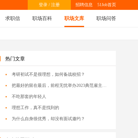
登录
/
注册
招聘信息
51Job首页
求职信
职场百科
职场文库
职场问答
热门文章
考研初试不是很理想，如何备战校招？
把最好的留在最后，前程无忧举办2023典范雇主颁奖盛典
不吃那套的年轻人
理想工作，真不是找到的
为什么自身很优秀，却没有面试邀约？