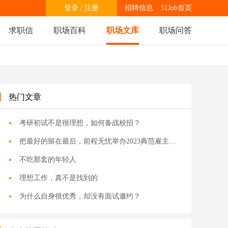
登录
/
注册
招聘信息
51Job首页
求职信
职场百科
职场文库
职场问答
热门文章
考研初试不是很理想，如何备战校招？
把最好的留在最后，前程无忧举办2023典范雇主颁奖盛典
不吃那套的年轻人
理想工作，真不是找到的
为什么自身很优秀，却没有面试邀约？