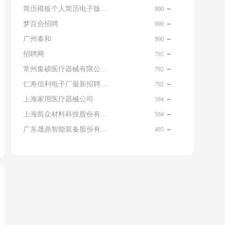
简历模板个人简历电子版免费
990
梦百合招聘
990
广州泰和
990
招聘网
792
常州集硕医疗器械有限公司 名片
792
仁寿信利电子厂最新招聘信息查询
792
上海家用医疗器械公司
594
上海凯众材料科技股份有限公司招聘电话
594
广东晟鼎智能装备股份有限公司
495