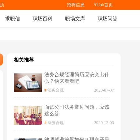
历
招聘信息
51Job首页
求职信
职场百科
职场文库
职场问答
相关推荐
法务合规经理简历应该突出什
么？快来看看吧
#
法务合规
2020-07-07
面试公司法务常见问题，应该
这么答
#
法务合规
2020-12-03
律师就业前景如何？现在还是