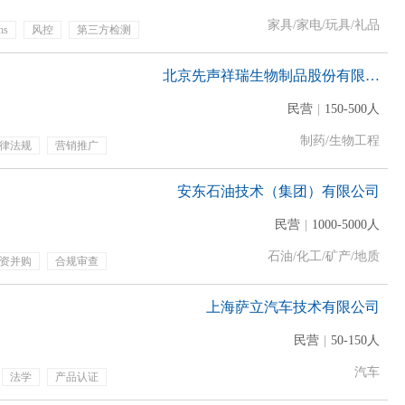
家具/家电/玩具/礼品
hs
风控
第三方检测
假
节日福利
包吃
北京先声祥瑞生物制品股份有限公司
民营
|
150-500人
制药/生物工程
律法规
营销推广
查
安东石油技术（集团）有限公司
民营
|
1000-5000人
石油/化工/矿产/地质
资并购
合规审查
法律合规管理
上海萨立汽车技术有限公司
民营
|
50-150人
汽车
法学
产品认证
绩效奖金
带薪年假