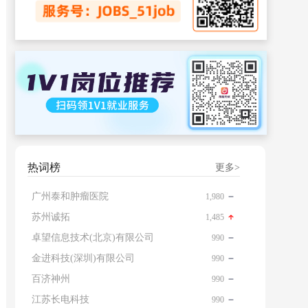
热词榜
更多>
广州泰和肿瘤医院
1,980
苏州诚拓
1,485
卓望信息技术(北京)有限公司
990
金进科技(深圳)有限公司
990
百济神州
990
江苏长电科技
990