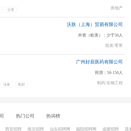
房地产
公安
沃肤（上海）贸易有限公司
外资（欧美）
|
少于50人
批发/零售
广州好辰医药有限公司
民营
|
50-150人
制药/生物工程
法务
风控
金
绩效奖金
带薪年假
司
热门公司
热词榜
西安招聘
南京招聘
汕头招聘网
揭阳招聘网
成都招聘
茂