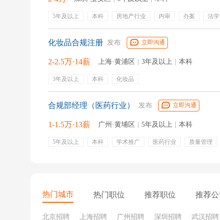
5年及以上
本科
房地产行业
内审
办案
法学
化妆品合规注册
发布
立即沟通
2-2.5万·14薪
上海·黄浦区
|
3年及以上
|
本科
3年及以上
本科
化妆品
合规部经理（医药行业）
发布
立即沟通
1-1.5万·13薪
广州·黄埔区
|
5年及以上
|
本科
5年及以上
本科
学术推广
医药行业
质量管理
风险管控
项目执行
合规培训
合规管理
年终奖
员工旅游
定期团建
周末双休
出差补贴
热门城市
热门职位
推荐职位
推荐公
北京招聘
上海招聘
广州招聘
深圳招聘
武汉招聘