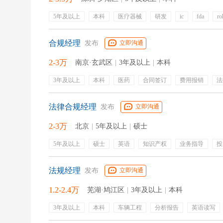
5年及以上
本科
医疗器械
研发
ic
fda
ro
光电
射频
reach
五险一金
定期体检
带薪年
合规经理
发布
立即沟通
2-3万
南京·玄武区
|
3年及以上
|
本科
3年及以上
本科
医药
合同签订
费用报销
法
产品质量
合规培训
文化建设
风险排查
合规审
法律合规经理
发布
立即沟通
2-3万
北京
|
5年及以上
|
硕士
5年及以上
硕士
英语
知识产权
业务指导
投
风险处置
法律合规
法律合规培训
合规风险排查
法规经理
发布
立即沟通
1.2-2.4万
芜湖·鸠江区
|
3年及以上
|
本科
3年及以上
本科
车辆工程
分析报告
英语读写
主机厂
汽车研发
政策解读
gb
ece
五险一金