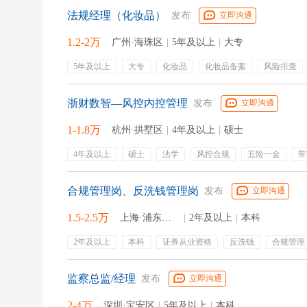
餐饮补贴
节日福利
出差补贴
法规经理（化妆品）
发布
立即沟通
1.2-2万
广州·海珠区
|
5年及以上
|
大专
5年及以上
大专
化妆品
化妆品备案
风险排查
产品注册备案
法规咨询
新原料备案
五险一金
带薪年假
周末双休
培训
浙财数智—风控内控管理
发布
立即沟通
1-1.8万
杭州·拱墅区
|
4年及以上
|
硕士
4年及以上
硕士
法学
风控合规
五险一金
带
绩效奖金
专业培训
定期体检
有餐补
合规管理岗、反洗钱管理岗
发布
立即沟通
1.5-2.5万
上海·浦东新区
|
2年及以上
|
本科
2年及以上
本科
证券从业资格
反洗钱
合规管理
监察总监/经理
发布
立即沟通
2-4万
深圳·宝安区
|
5年及以上
|
本科