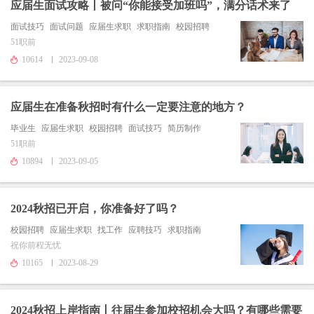
应届生面试攻略丨被问“你能接受加班吗”，满分话术来了
面试技巧
面试问题
应届生求职
求职指南
校园招聘
51职前
10614
2023-09-08
应届生在准备秋招时有什么一定要注意的地方？
毕业生
应届生求职
校园招聘
面试技巧
简历制作
51职前
10894
2023-09-05
2024秋招已开启，你准备好了吗？
校园招聘
应届生求职
找工作
应聘技巧
求职指南
祝你前程无忧
10165
2023-08-29
2024秋招上岸指南丨往届生参加校招机会大吗？有哪些需要