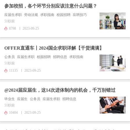
参加校招，各个环节分别应该注意什么问题？
应届生求职
劳动法规
求职指南
校园招聘
应聘技巧
51职前
8798
2023-09-25
OFFER直通车丨2024国企求职详解【干货满满】
公务员
应届生求职
校园招聘
招聘信息
求职指南
51职前
11135
2023-09-25
@2024届应届生，这14次进体制内的机会，千万别错过
毕业生
应届生
公务员
应届生求职
招聘信息
51职前
10404
2023-09-25