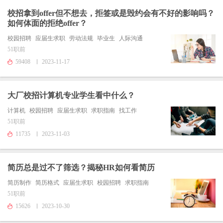
校招拿到offer但不想去，拒签或是毁约会有不好的影响吗？
如何体面的拒绝offer？
校园招聘
应届生求职
劳动法规
毕业生
人际沟通
51职前
59408
2023-11-17
大厂校招计算机专业学生看中什么？
计算机
校园招聘
应届生求职
求职指南
找工作
51职前
11735
2023-11-03
简历总是过不了筛选？揭秘HR如何看简历
简历制作
简历格式
应届生求职
校园招聘
求职指南
51职前
15626
2023-10-30