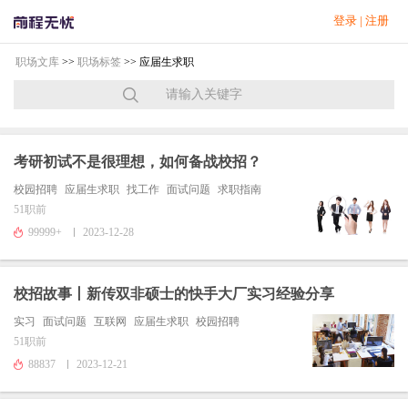
登录
|
注册
职场文库
>>
职场标签
>> 应届生求职
考研初试不是很理想，如何备战校招？
校园招聘
应届生求职
找工作
面试问题
求职指南
51职前
99999+
2023-12-28
校招故事丨新传双非硕士的快手大厂实习经验分享
实习
面试问题
互联网
应届生求职
校园招聘
51职前
88837
2023-12-21