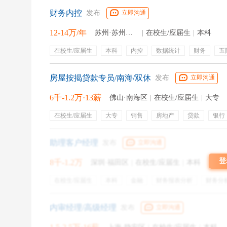
财务内控
发布
立即沟通
总行的简历筛选，我所了解的标准如下：
12-14万/年
苏州·苏州工业园区
|
在校生/应届生
|
本科
硕士必备，本科院校也很重要。
在校生/应届生
本科
内控
数据统计
财务
五
定期体检
年终奖金
带薪年假
节日福利
餐饮补
京内院校：清北、人大、中财、对外经贸。京外院校不
房屋按揭贷款专员/南海/双休
发布
立即沟通
实习经历我个人是三份，并且都不是银行，但属于泛金
6千-1.2万·13薪
佛山·南海区
|
在校生/应届生
|
大专
在校生/应届生
大专
销售
房地产
贷款
银行
党员加分
交通补贴
弹性工作
周末双休
年终奖金
专业培
助理客户经理
专业：银行对专业的限制较小，但
以经济金融类为主。
发布
立即沟通
登
8千-1.2万
深圳·福田区
|
在校生/应届生
|
本科
运气很重要，通过机器初步筛选之后，取决于看到你简
在校生/应届生
本科
金融
财务报表分析
财务分
性别歧视，女生难一些。
五险一金
补充医疗保险
员工旅游
通讯补贴
年
周末双休
内审经理/高级经理
发布
立即沟通