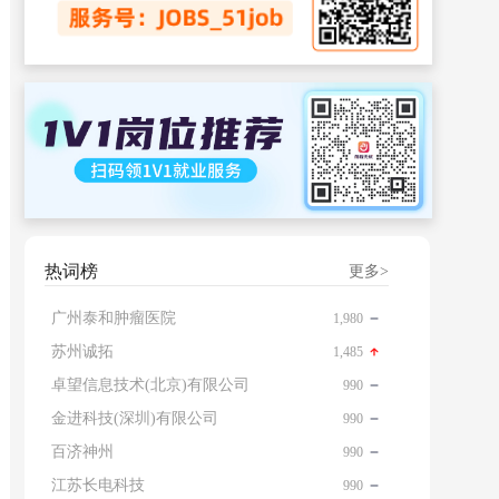
热词榜
更多>
广州泰和肿瘤医院
1,980
苏州诚拓
1,485
卓望信息技术(北京)有限公司
990
金进科技(深圳)有限公司
990
百济神州
990
江苏长电科技
990