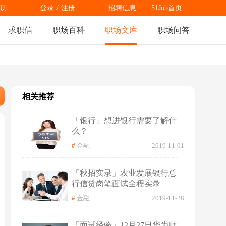
历
登录
/
注册
招聘信息
51Job首页
求职信
职场百科
职场文库
职场问答
相关推荐
「银行」想进银行需要了解什
么？
#
金融
2019-11-01
「秋招实录」农业发展银行总
行信贷岗笔面试全程实录
#
金融
2019-11-28
「面试经验」12月27日华为财