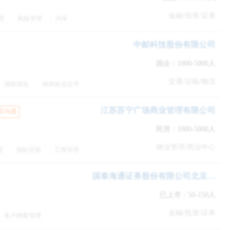
金融/投资/证券
理
风险管理
内审
工旅游
交通补贴
定期体检
中邮科技股份有限公司
国企
|
1000-5000人
交通/运输/物流
调研报告
律师执业证书
江苏苏宁广场商业管理有限公司
即沟通
民营
|
1000-5000人
物业管理/商业中心
理
国际贸易
工商管理
餐补
五险一金
国泰海通证券股份有限公司北京分公司
已上市
|
50-150人
金融/投资/证券
客户档案管理
假
补充医疗保险