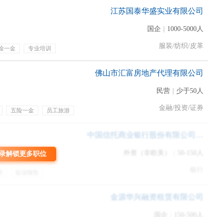
江苏国泰华盛实业有限公司
国企
|
1000-5000人
服装/纺织/皮革
险一金
专业培训
贴
通讯补贴
员工旅游
了解。
佛山市汇富房地产代理有限公司
融、咨询行业。
民营
|
少于50人
金融/投资/证券
五险一金
员工旅游
训
中国信托商业银行股份有限公司深圳分行
法律类、计算机类、数学类需求也很大。
我个人是管理学类。
外资（非欧美）
|
50-150人
录解锁更多职位
历的那位HR的主观性。
银行
析
征信报告
终奖金
节日福利
金源华兴融资租赁有限公司
国企
|
150-500人