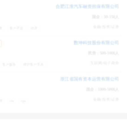
贴
周末双休
合肥江淮汽车融资担保有限公司
国企
|
50-150人
金融/投资/证券
查
客户开发
经济
列推理，但银行还在考）
数坤科技股份有限公司
、会计、法律、计算机都会有一些。
民营
|
500-1000人
家大事、五百强排名，企业文化，产品，董事长等。
互联网/电子商务
客户服务
维护客户关系
业培训
绩效奖金
空。
浙江省国有资本运营有限公司
国企
|
1000-5000人
金融/投资/证券
理
cfa
cpa
员工食堂
新能源
公司福利
培训
率。英语，大部分银行也做不完或时间非常紧张。少数银行绰绰有
员工旅游