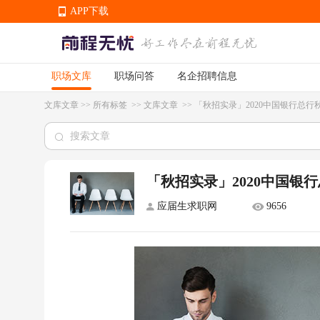
APP下载
职场文库
职场问答
名企招聘信息
APP下载
文库文章
>>
所有标签
>>
文库文章
>>
「秋招实录」2020中国银行总行
「秋招实录」2020中国银
应届生求职网
9656