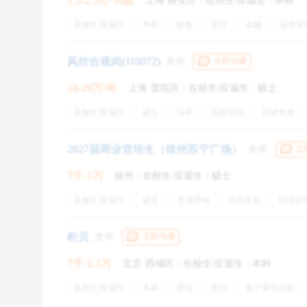
1.5-2.5万·16薪
上海·静安区
|
在校生/应届生
|
本科
在校生/应届生
本科
财务
审计
金融
运营管
管理体系
内控
监察
财务资金
五险一金
员
餐饮补贴
通讯补贴
绩效奖金
年终奖金
培训
风控合规岗(J10072)
发布
立即沟通
18-20万/年
上海·普陀区
|
在校生/应届生
|
硕士
在校生/应届生
硕士
法学
风险识别
法律支持
合规审查
风控合规
公文写作
法律文书
2027届商业管培生（徐州苏宁广场）
发布
立
7千-1万
徐州
|
在校生/应届生
|
硕士
在校生/应届生
硕士
市场营销
活动策划
现场管
新媒体
招商运营
广告学
经济管理
学生会
带薪年假
柜员
发布
立即沟通
7千-1.1万
北京·西城区
|
在校生/应届生
|
本科
在校生/应届生
本科
营运
柜台
客户身份识别
三、 笔试环节
五险一金
定期体检
绩效奖金
专业培训
带薪年