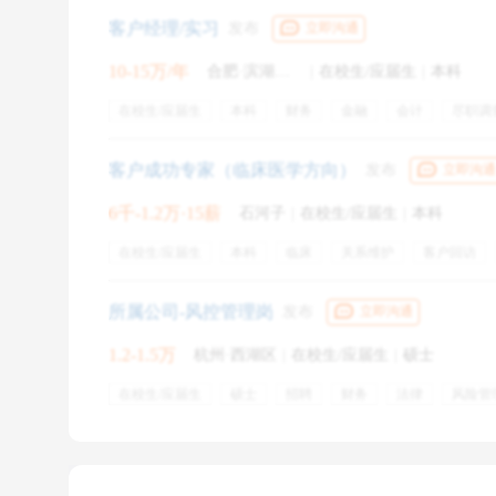
通讯补贴
餐饮补贴
交通补贴
节日福利
高温补
1. 题型
客户经理/实习
发布
立即沟通
企业年金
六险二金
10-15万/年
合肥·滨湖新区
|
在校生/应届生
|
本科
银行类的笔试很接近，题型都是选择题。
在校生/应届生
本科
财务
金融
会计
尽职调
行测
（类似公务员，但又有不同，例如国考现在补考数
调查报告
客户签约
金融风险管理
订单落地
客户成功专家（临床医学方向）
发布
立即沟通
专业知识
，不难且分散，为了照顾各专业的同学，金融
6千-1.2万·15薪
石河子
|
在校生/应届生
|
本科
常识及对该银行的理解
，例如国家政策、政治路线、国
在校生/应届生
本科
临床
关系维护
客户回访
临床医学
验收
医学
五险一金
员工旅游
专
英语
，主要是阅读理解，个别银行有单项选择、完形填
年终奖金
定期体检
弹性工作
所属公司-风控管理岗
发布
立即沟通
中行貌似还有一些
游戏/趣味测评
。
1.2-1.5万
杭州·西湖区
|
在校生/应届生
|
硕士
在校生/应届生
硕士
招聘
财务
法律
风险管
2. 题量
资本市场
风险审查
资格审查
acca
带薪年假
缴纳五险
五险一金
员工体检
团建
社保缴纳
行测一般都做不完，所以可以通过做题训练速度和准确
工会活动
补充医疗保险
补充公积金
定期体检
余。专业知识，基本都不太会。