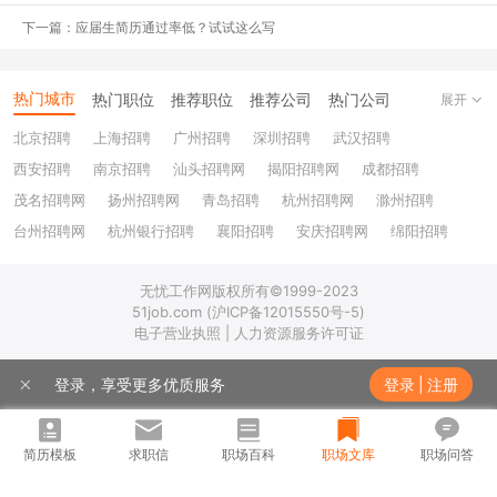
//
下一篇：应届生简历通过率低？试试这么写
事业单位
//
热门城市
如果自己比较喜欢稳定的工作，可以到国家药品监督管理局、食品药
热门职位
推荐职位
推荐公司
热门公司
展开
品监督管理局等事业单位。
其中也有公务员编制，需要符合条件的人
北京招聘
上海招聘
广州招聘
深圳招聘
武汉招聘
员才能报考，部分岗位对报考人员的户籍有限制。可以从事基本药物
西安招聘
南京招聘
汕头招聘网
揭阳招聘网
成都招聘
制度相关政策建议、项目材料起草、药物监测评估、药物专利审查等
茂名招聘网
扬州招聘网
青岛招聘
杭州招聘网
滁州招聘
工作。此就业方向的优点是工作内容相对稳定，工作强度不大，但是
台州招聘网
杭州银行招聘
襄阳招聘
安庆招聘网
绵阳招聘
发展上升空间具有局限性，薪资收入相对固定。
十堰招聘
保定招聘
苏州银行招聘
唐山招聘
重庆银行招聘
//
无忧工作网版权所有©1999-2023
乐山招聘
上饶招聘网
科研院所
51job.com (沪ICP备12015550号-5)
//
电子营业执照 | 人力资源服务许可证
如果想在制药工程专业上进行进一步深造，立志成为高层次制药人才
进入科研所，在工作中积累知识是不错的选择。
作为缺少工作经验的
登录，享受更多优质服务
登录
|
注册
毕业生，进入此类单位工作，前期的工作内容比较繁重，经常加班到
深夜并且薪资收入比较低，如果家里人比较支持，可以选择此方向。
简历模板
求职信
职场百科
职场文库
职场问答
但是工作几年之后，专业实力有了进一步提升，在专业期刊发表过论
文或者拥有职称可以享受地区人才引进待遇。因此，这类单位适合做