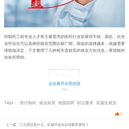
对制药工程专业人才有大量需求的医药行业发展得不错，因此，此专
业毕业生可以选择的就业范围比较广阔。面临的选择越多，就越需要
谨慎做决定，下文整理了几种相关度较高的就业方向信息，希望能对
你有所帮助。
//
医药企业
//
点击展开全部内容
制药行业永远不会成为夕阳行业，整个行业打细分领域也非常多，包
括制药工程企业、医药生物技术企业等等。
制药工程专业的毕业生可
Tags：
以选择在这些企业从事
医疗制药
就业前景
药物研发
校园招聘
工作，通常此岗位对学历要求更高，
职位要求
应届生就业
如果只具有本科学历也可以从事质检化验、生产技术指导或药品监督
1
工作。医药营销企业也需要大量的制药工程专业人员，主要是负责药
品使用指导咨询的岗位，若从事药剂师工作，需要考取药剂师证书。
上一篇：三方协议是什么，应届毕业生必须要签署吗？