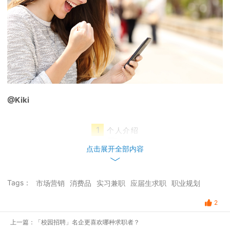
@Kiki
1
个人介绍
Hello , 大家好。
点击展开全部内容
我是 Kiki ，19 年国内本科双非大学毕业，
市场营销专业
，大二的时
Tags：
市场营销
消费品
实习兼职
应届生求职
职业规划
候法国里昂三大交换了半年。
2
雅思7.5，GMAT 740，法语 TEF b2(中级)， gpa3.63。
上一篇：「校园招聘」名企更喜欢哪种求职者？
现准备申请法国高等商学院，gap year的时候投递了大量实习，做