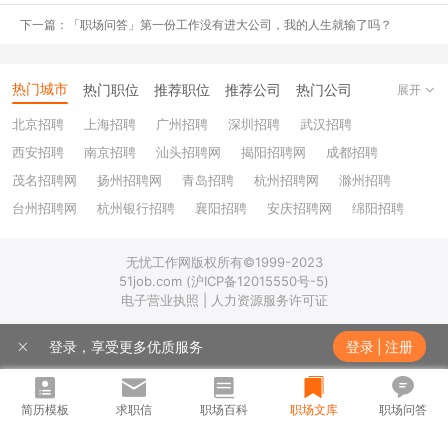
了很多准备工作，顺便帮助朋友准备秋招，也为自己以后找工作打下
下一篇：「职场问答」第一份工作没有进大公司，我的人生就输了吗？
一些基础。
找到一份名声好、含金量高的实习很重要
，可能实习学到的东西没有
热门城市
热门职位
推荐职位
推荐公司
热门公司
展开
想象得多，但是会认识到nice的老板和小伙伴，
了解到更多的行业信
北京招聘
上海招聘
广州招聘
深圳招聘
武汉招聘
息，更清楚知道自以后的职业发展
，校招的时候也是简历上的亮点
西安招聘
南京招聘
汕头招聘网
揭阳招聘网
成都招聘
(尤其是学历上没有优势的朋友)。
茂名招聘网
扬州招聘网
青岛招聘
杭州招聘网
滁州招聘
台州招聘网
杭州银行招聘
襄阳招聘
安庆招聘网
绵阳招聘
2
准备工作
十堰招聘
保定招聘
苏州银行招聘
唐山招聘
重庆银行招聘
如果是准备找商科相关实习的小伙伴，可以通过应届生求职网寻找
无忧工作网版权所有©1999-2023
乐山招聘
上饶招聘网
500强企业的招人信息，微博上也可以搜索，里面会有详细的 job
51job.com (沪ICP备12015550号-5)
电子营业执照 | 人力资源服务许可证
description ，
根据这个修改自己的简历，突出自己的优势。
登录，享受更多优质服务
登录
|
注册
500 强很多企业会比较重视
英语能力
(四六级成绩，雅思等)，之前的
实习社团经历，你的
领导力
、
沟通能力
、
抗压能力
(尤其互联网行
业...)，
电脑软件的操作能力
。
简历模板
求职信
职场百科
职场文库
职场问答
如果你之前的经历不是很突出，学历也不是很好，一开始可以眼光放