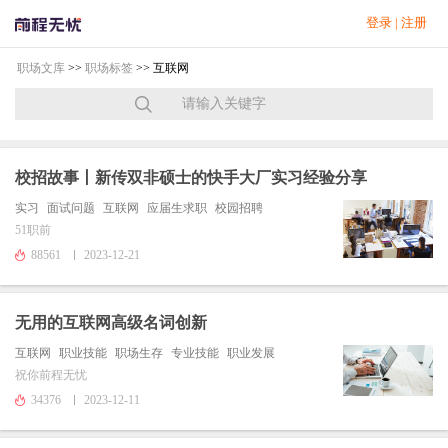
登录
|
注册
职场文库
>>
职场标签
>> 互联网
校招故事丨新传双非硕士的快手大厂实习经验分享
实习
面试问题
互联网
应届生求职
校园招聘
51职前
88561
2023-12-21
无用的互联网高级名词创新
互联网
职业技能
职场生存
专业技能
职业发展
祝你前程无忧
34376
2023-12-11