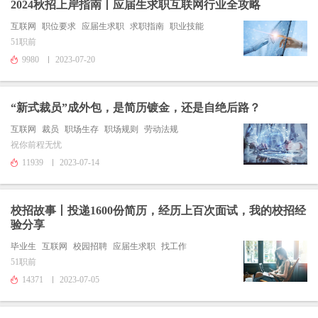
2024秋招上岸指南丨应届生求职互联网行业全攻略
互联网
职位要求
应届生求职
求职指南
职业技能
51职前
9980
2023-07-20
“新式裁员”成外包，是简历镀金，还是自绝后路？
互联网
裁员
职场生存
职场规则
劳动法规
祝你前程无忧
11939
2023-07-14
校招故事丨投递1600份简历，经历上百次面试，我的校招经
验分享
毕业生
互联网
校园招聘
应届生求职
找工作
51职前
14371
2023-07-05