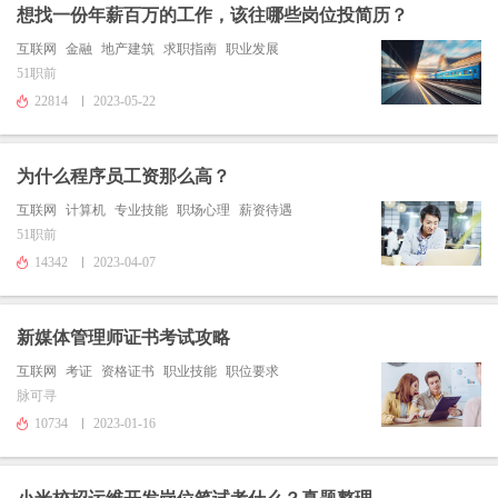
想找一份年薪百万的工作，该往哪些岗位投简历？
互联网
金融
地产建筑
求职指南
职业发展
51职前
22814
2023-05-22
为什么程序员工资那么高？
互联网
计算机
专业技能
职场心理
薪资待遇
51职前
14342
2023-04-07
新媒体管理师证书考试攻略
互联网
考证
资格证书
职业技能
职位要求
脉可寻
10734
2023-01-16