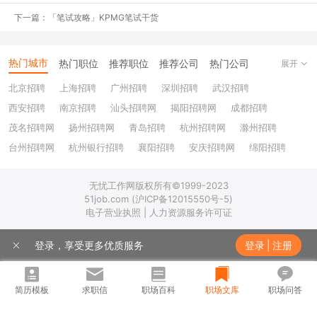
由于一直都很想进南航，所以从八月多秋招开始就一直关注着南航官
下一篇：「笔试攻略」KPMG笔试干货
网的招聘信息啦！
（这里说一下，
南航从网申到笔试再到面试的名单都会在官网贴出
热门城市
热门职位
推荐职位
推荐公司
热门公司
展开
来
，所以大家想及时了解进展的话，
都是可以上官网看的
）
北京招聘
上海招聘
广州招聘
深圳招聘
武汉招聘
大概九月底今年的秋招信息就出来了，lz就去仔细看了，选了自己喜
西安招聘
南京招聘
汕头招聘网
揭阳招聘网
成都招聘
欢的岗位。营销组和职能组是不能一起选的，也就是说要么选营销类
茂名招聘网
扬州招聘网
青岛招聘
杭州招聘网
滁州招聘
岗位，要么选职能类。lz在营销委、地服部和客舱部纠结良久，最后
台州招聘网
杭州银行招聘
襄阳招聘
安庆招聘网
绵阳招聘
选了营销委（谁能想到最后又回到了地服呢orz）。
十堰招聘
保定招聘
苏州银行招聘
唐山招聘
重庆银行招聘
投递岗位之前需要填简历，灰常多内容，连父母背景都要写清楚，大
无忧工作网版权所有©1999-2023
乐山招聘
上饶招聘网
51job.com (沪ICP备12015550号-5)
家要留够时间写简历哦！
电子营业执照 | 人力资源服务许可证
登录，享受更多优质服务
登录
|
注册
笔试
笔试通知虽迟但到，官网写着10月21日笔试，lz在10月18日晚上
简历模板
求职信
职场百科
职场文库
职场问答
22:47收到笔试通知（当时正在刷托业）。笔试在广州白云大道北附