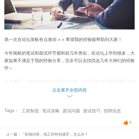
第一次在论坛发帖有点激动 >.< 希望我的经验能帮助到大家！
今年南航的笔试和面试环节都和前几年类似，在论坛上学到很多，大
家如果不满足于我的经验分享，完全可以去找找这几年大神们的经验
啦～
首先声明，lz本来选的岗位是在营销委，但由于专业问题被调到了地
服部T^T lz真的对航空公司的营销岗位灰常感兴趣呐（lz本科是985
点击展开全部内容
旅游管理毕业的，硕士是海外高校的旅游管理专业，学了挺多酒店管
理接待业管理的内容，所以航空公司还蛮对口叭）
Tags：
工程制造
笔试攻略
面试问题
面试技巧
招聘信息
5
网申
上一篇：「职场问答」找工作特别迷茫，怎么办？