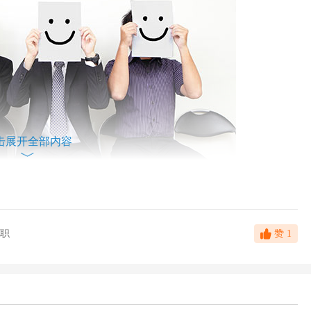
击展开全部内容
职
赞
1
tep 1
网申