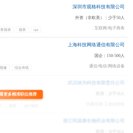
深圳市观格科技有限公司
Step 2
OT
外资（非欧美）
|
少于50人
ehavioral tests，比较简单，很快就能做完
互联网/电子商务
财务报表
报表
cpa
Video Interview
上海科技网络通信有限公司
易，只有behavioral questions。总共有8道题，每道题在题目弹出
，每道题中间没有休息。其中第8道题目问的是你还有什么想说或者补
国企
|
150-500人
通信/电信/网络设备
报修
综合布线
餐饮补贴
武汉纳为科技有限责任公司
民营
|
少于50人
看更多精准职位推荐
仪器仪表/工业自动化
学
核算
会计核算
带薪年假
年终奖金
险
子女医疗保险
浙江同源康生物药业有限公司
民营
|
少于50人