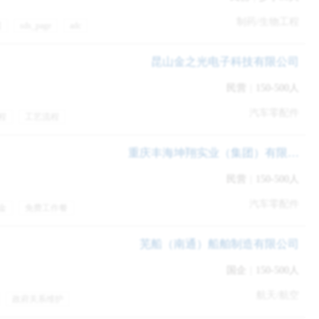
制药/生物工程
据
sds_page
adc
五险一金
补充医疗保险
昆山金之光电子科技有限公司
民营
|
150-500人
汽车零配件
程
工艺流程
检
餐饮补贴
带薪年假
重庆丰海坤翔实业（集团）有限公司
个岗位的理解
，比如我当时被问到了：“你认为一家global bank的
民营
|
150-500人
这个其实是在考察你对于operation这个岗位的理解。其余的4至5道题目则是看你
题不算特别难，但是回答好还是有挑战性。这些问题不会是正面的
汽车零配件
金
免费工作餐
，而是会给出
一些反面的，有挑战性的情景
，比如我被问到了：
发展新客户
客户拜访
商务活动
汽车项目
芜船（南通）船舶制造有限公司
h your work. How did you deal with that?
国企
|
150-500人
previous teamwork.
(没错用的是challenging这个词）
航天/航空
政府关系维护
金
项目奖金
定期体检