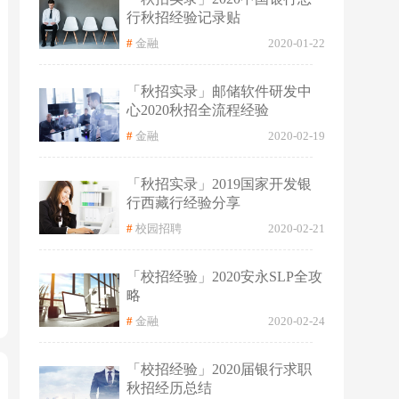
行秋招经验记录贴
#
金融
2020-01-22
「秋招实录」邮储软件研发中
心2020秋招全流程经验
#
金融
2020-02-19
「秋招实录」2019国家开发银
行西藏行经验分享
#
校园招聘
2020-02-21
「校招经验」2020安永SLP全攻
略
#
金融
2020-02-24
「校招经验」2020届银行求职
秋招经历总结