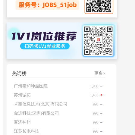
热词榜
更多>
广州泰和肿瘤医院
1,980
苏州诚拓
1,485
卓望信息技术(北京)有限公司
990
金进科技(深圳)有限公司
990
百济神州
990
江苏长电科技
990