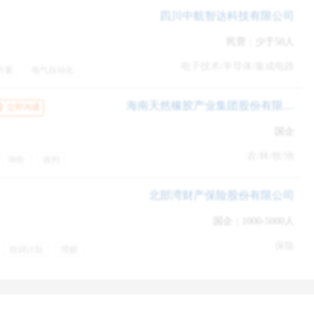
一些答题套路的话，还是能回答的比较好的。
四川中航智达科技有限公司
民营
|
少于50人
 4
Superday
电子技术/半导体/集成电路
邀请邮件了。（等的时间还是有点久的）
方案
电气自动化
一金
餐饮补贴
短，仅仅包含两轮面试，每轮30分钟。进行面试的都是operation部门的
发展空间大
海南天然橡胶产业集团股份有限公司
立即沟通
对两个人，进行完第一轮之后会出来休息片刻，然后进入下一个房间
国企
农/林/牧/渔
询价
谈判
北部湾财产保险股份有限公司
国企
|
1000-5000人
保险
培训计划
理赔
险一金
带薪年假
贴
定期体检
交通补贴