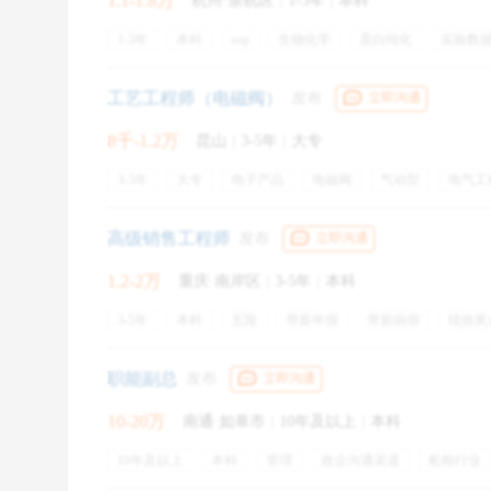
1.1-1.8万
杭州·余杭区
|
1-3年
|
本科
1-3年
本科
sop
生物化学
蛋白纯化
实验数
层析
cdmo
操作规程
工艺开发报告
技能培训
带薪年假
年终奖金
定期体检
零食下午茶
工艺工程师（电磁阀）
发布
立即沟通
8千-1.2万
昆山
|
3-5年
|
大专
3-5年
大专
电子产品
电磁阀
气动型
电气工
五险一金
年终奖金
绩效奖金
专业培训
定期体
员工旅游
高级销售工程师
发布
立即沟通
OT的7道题目构成当中，大约有2至3道题是问你
关于这
1.2-2万
重庆·南岸区
|
3-5年
|
本科
operation department需要由哪些team构成？”
的
团队合作、沟通、解决问题等的能力了
。总体来说问
3-5年
本科
五险
带薪年假
带薪病假
绩效奖
简单问题比如“tell me about one of your teamwork”
零食下午茶
包住
免费班车
定期团建
销售
汽车零部件
英语六级
白酒
主机厂
货款催收
职能副总
发布
立即沟通
Tell me about a time when your client is not satisfied wit
10-20万
南通·如皋市
|
10年及以上
|
本科
Tell me about a challenging person you have met in your 
10年及以上
本科
管理
政企沟通渠道
船舶行业
协同合作
五险一金
带薪年假
年终奖金
绩效奖