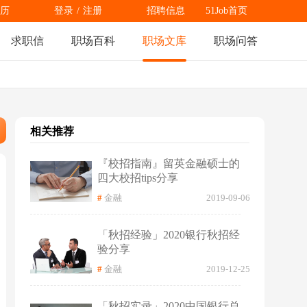
历
登录
/
注册
招聘信息
51Job首页
求职信
职场百科
职场文库
职场问答
相关推荐
『校招指南』留英金融硕士的
四大校招tips分享
#
金融
2019-09-06
「秋招经验」2020银行秋招经
验分享
#
金融
2019-12-25
「秋招实录」2020中国银行总