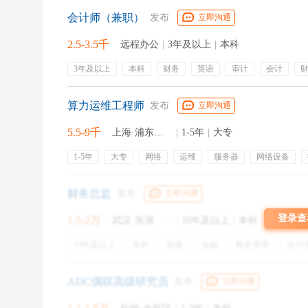
会计师（兼职）
发布
立即沟通
网申投完简历之后就会收到OT的邮件，operation的OT只有b
2.5-3.5千
远程办公
|
3年及以上
|
本科
3年及以上
本科
财务
英语
审计
会计
Step 3
合并报表
会计准则
中级会计师
算力运维工程师
在OT过了之后就能收到VI的邮件了，operation的VI较为容
发布
立即沟通
后有30秒准备时间，接着是2分30秒的答题录像时间
5.5-9千
上海·浦东新区
|
1-5年
|
大专
充的，所以你也可以看作只有7道。
1-5年
大专
网络
运维
服务器
网络设备
系统安装
故障排查
光模块
机房运维
五险一金
财务总监
发布
立即沟通
登录查
1.5-2万
武汉·东湖新技术产业开发区
|
10年及以上
|
本科
10年及以上
本科
财务
金融
财务管理
会计
总账
财会
cpa
财务数据
培训
五险一金
绩效奖金
包住
出差补贴
定期团建
补充医疗保
ADC偶联高级研究员
发布
立即沟通