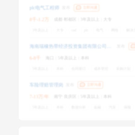
等等类似的问题。总体来说，如果提前用心准备，掌握
有餐补
免费班车
通讯补贴
交通补贴
plc电气工程师
发布
立即沟通
Step
8千-1.2万
成都·郫都区
|
3年及以上
|
大专
如果VI过了的话，过一段时间就能收到Superday的
3年及以上
大专
cad
plc
电气
网络
解决
电气设计
伺服电机
非标自动化
机器视觉
五险
员工旅游
UBS的Superday就是
节日福利
终面
带薪年假
了，operation岗位的时间挺
培训
周末双休
海南瑞橡热带经济投资集团有限公司市场部采购管理岗
发布
员工，基本上从业时间都超过了10年。每轮面试会面
6-8千
海口
|
5年及以上
|
本科
进行下一轮。（因此你总共会被四个人面）
5年及以上
本科
合同签订
成本管控
采购计划
车险理赔管理岗
发布
立即沟通
7-13万/年
南宁·良庆区
|
5年及以上
|
本科
5年及以上
本科
数据分析
金融
汽车
保险
法律
车险理赔
考核管理
理赔流程
保险
五
绩效奖金
节日福利
专业培训
餐饮补贴
通讯补
方案
培训