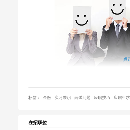
点
楼主背景：HK Top 3
标签：
金融
实习兼职
面试问题
应聘技巧
应届生求
S
在官网的入口填自己的基本信息，上传简历等
在招职位