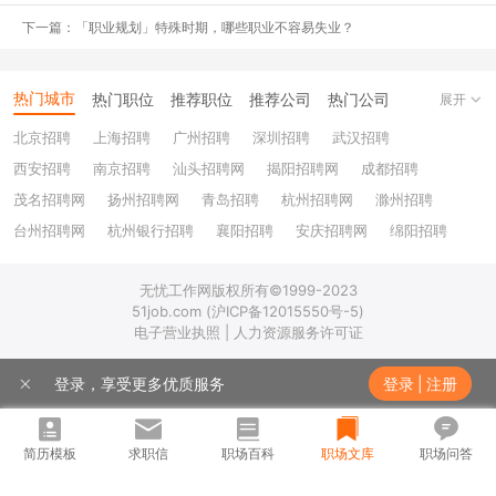
厘清自己的思路，甚至自己过去走过的路，对于未来寻找工作、申请
学校都有很大的帮助。这和学习和复习的关系是一样的，温故而知
下一篇：「职业规划」特殊时期，哪些职业不容易失业？
新，才能让自己取得更长远的发展。
热门城市
热门职位
推荐职位
推荐公司
热门公司
展开
学校：新西兰奥克兰大学
北京招聘
上海招聘
广州招聘
深圳招聘
武汉招聘
GPA：3.29
西安招聘
南京招聘
汕头招聘网
揭阳招聘网
成都招聘
专业：会计、金融
茂名招聘网
扬州招聘网
青岛招聘
杭州招聘网
滁州招聘
台州招聘网
杭州银行招聘
襄阳招聘
安庆招聘网
绵阳招聘
申请时的实习经历：国内八大、新西兰某跨境电商财务实习
十堰招聘
保定招聘
苏州银行招聘
唐山招聘
重庆银行招聘
无忧工作网版权所有©1999-2023
乐山招聘
上饶招聘网
申请岗位：EY SH Assurance
51job.com (沪ICP备12015550号-5)
电子营业执照 | 人力资源服务许可证
Offer：2020 SH Assurance
登录，享受更多优质服务
登录
|
注册
(二) 感恩的心——一定要还愿的
应届生这个平台帮助我很多，当初对于找工作一片迷茫的时候，就是
简历模板
求职信
职场百科
职场文库
职场问答
靠着平台上无数好心的学长学姐分享的经验，积累总结成自己的一套