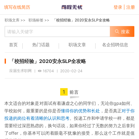
填写在线简历
登录 | 注册
职场文库 >>
职场标签 >>
「校招经验」2020安永SLP全攻略
搜索
首页
热门话题
职场文章
名企招聘信息
「校招经验」2020安永SLP全攻略
应届生求职网
16704
2020-02-24
1
前言
本文适合的对象是对面试有着谦虚之心的同学们，无论你gpa如何、
学校如何，最重要的是你是否
懂得你的优势和长处
，是否真正
对于你
投递的岗位有着清晰的认识和思考
。投递工作和申请学校一样，都是
需要经过深思熟虑的，换句话说，如果你经过了无数的努力之后拿到
了offer，你基本可以闭着眼毫不犹豫的接受，那么这个工作就是值