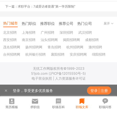
2# 对中小微企业招用离校2年内未就业毕业生，按规定给予社会保
下一篇：求职平台：7成受访者曾遇“第一学历限制”
险补贴等政策。
3# 对离校2年内未就业毕业生灵活就业的，提供社保补贴支持。
热门城市
热门职位
推荐职位
推荐公司
热门公司
展开
北京招聘
上海招聘
广州招聘
深圳招聘
武汉招聘
4# 对有意创业的毕业生，提供创业担保贷款、创业补贴、场地支持
等扶持政策。
西安招聘
南京招聘
汕头招聘网
揭阳招聘网
成都招聘
茂名招聘网
扬州招聘网
青岛招聘
杭州招聘网
滁州招聘
5# 离校2年以上的未就业毕业生，可在全国统一失业登记服务平台
台州招聘网
杭州银行招聘
襄阳招聘
安庆招聘网
绵阳招聘
或本地人社部门进行失业登记，按规定享受促进失业人员就业的支持
十堰招聘
保定招聘
苏州银行招聘
唐山招聘
重庆银行招聘
政策。
无忧工作网版权所有©1999-2023
乐山招聘
上饶招聘网
51job.com (沪ICP备12015550号-5)
加大就业服务保障
电子营业执照 | 人力资源服务许可证
1# 针对毕业生求职就业需要，推出“职引未来”系列招聘活动，搭建
供需对接平台。
登录，享受更多优质服务
登录
|
注册
2# 实施百万见习岗位募集计划，动员用人单位提供就业见习岗位，
组织未就业高校毕业生和失业青年参加岗位实践锻炼，提供见习补贴
简历模板
求职信
职场百科
职场文库
职场问答
支持，帮助提升实践经验。