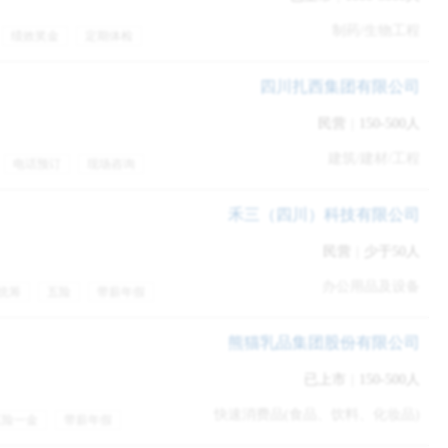
，有种吃了只绿头苍蝇的感觉。于是思虑在三，做了合理的抉择。
制药/生物工程
绩效奖金
定期体检
到企业招聘硬性要求最低学历，为了撬开一扇面试的大门，进而造
做的不够好会被辞退，于是就拖到现在。
四川扎西集团有限公司
民营
|
150-500人
德表现、工作能力表现等维度评估是否需要辞退。
建筑/建材/工程
电话预订
现场咨询
定保留该员工，但为了避免以后有人效仿，降薪20%，并要求他在职
游
住宿
管住
情的重视，并明白任何造假的严重性，不能心存侥幸的。
禾三（四川）科技有限公司
。
民营
|
少于50人
办公用品及设备
统筹
五险
带薪年假
熊猫乳品集团股份有限公司
已上市
|
150-500人
快速消费品(食品、饮料、化妆品)
五险一金
带薪年假
贴
包吃包住