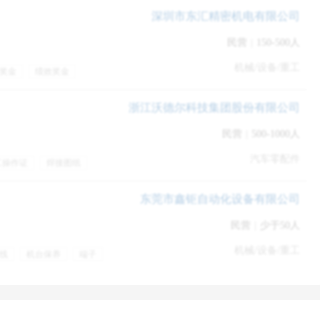
深圳市东汇精密机电有限公司
民营
|
150-500人
机械/设备/重工
奖金
绩效奖金
浙江沃德尔科技集团股份有限公司
民营
|
500-1000人
汽车零配件
工操作证
焊接图纸
训
年终奖金
东莞市鑫钜自动化设备有限公司
作经验造假：
民营
|
少于50人
机械/设备/重工
候作为填补，主要是害怕HR质疑空窗时间太长是否丧失斗志或者担
线
机台保养
端子
弹性工作
餐饮补贴
业内某企业的员工的青睐程度而造假。
调，HR如果在业内时间长，有些时候托朋友一问便知。