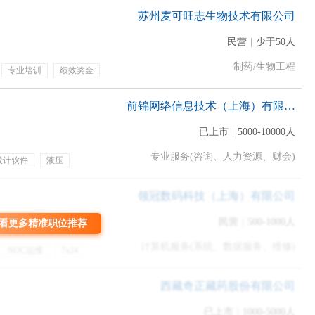
苏州麦可旺志生物技术有限公司
民营
|
少于50人
制药/生物工程
专业培训
绩效奖金
前锦网络信息技术（上海）有限公司
已上市
|
5000-10000人
专业服务(咨询、人力资源、财会)
设计软件
液压
品
定期体检
假
六险一金
领冠数码科技（上海）有限公司
民营
|
500-1000人
看更多精准职位推荐
计算机服务(系统、数据服务、维修)
NOC运维
7x24
贴
通讯补贴
节假日
猿，个人能力极强，为人谦虚和善，入职快一年才知道简历中所述学
西藏奇正藏药股份有限公司
吧，不舍，人家为公司兢兢业业做了近一年，工作成绩有目共睹，
已上市
|
1000-5000人