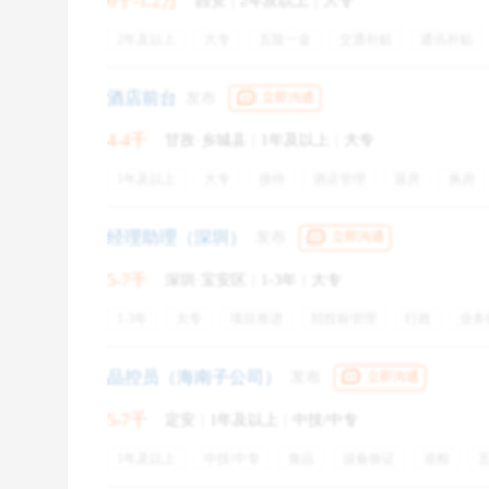
6千-1.2万
西安
|
2年及以上
|
大专
也给公司解决了不少难题；留吧，不甘，被骗了近一年
2年及以上
大专
五险一金
交通补贴
通讯补贴
首先，找员工面谈了解真实原因是：该员工因为看
假学历，本想顺利通过试用期之后便坦白，又担心自己
酒店前台
发布
立即沟通
4-4千
然后，几个公司高层讨论，从员工入职后的个人道
甘孜·乡城县
|
1年及以上
|
大专
1年及以上
大专
接待
酒店管理
退房
换房
最后综合考虑了公司企业发展及人才需求情况，决
客房服务
酒店管理系统
宾客入住
酒店前台
旅
期间自费进修学习，作为处罚，让他清楚公司对这个事
经理助理（深圳）
发布
立即沟通
当然，这算是较美好的案例了，大家不要以身犯险
5-7千
深圳·宝安区
|
1-3年
|
大专
1-3年
大专
项目推进
招投标管理
行政
业务
年终奖金
品控员（海南子公司）
发布
立即沟通
5-7千
定安
|
1年及以上
|
中技/中专
1年及以上
中技/中专
食品
设备验证
巡检
员工旅游
交通补贴
通讯补贴
带薪病假
出差补