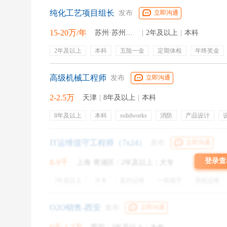
纯化工艺项目组长
发布
立即沟通
15-20万/年
苏州·苏州工业园区
|
2年及以上
|
本科
2年及以上
本科
五险一金
定期体检
年终奖金
带薪年假
周末双休
培训
高级机械工程师
发布
立即沟通
2-2.5万
天津
|
8年及以上
|
本科
8年及以上
本科
solidworks
消防
产品设计
有限元分析
流体机械
inventor
物料清单
机械产
带薪年假
通讯补贴
补充医疗保险
液压
带薪病
IT运维值守工程师（7x24）
发布
立即沟通
应急救援社备
登录查
8-9千
上海·青浦区
|
2年及以上
|
大专
2年及以上
大专
监控运维
一线值守
系统运维
轮班轮休
生产运维
节日福利
餐饮补贴
交通补
朋友公司属于IT互联网企业，去年入职一位程序
培训
O2O销售-西安
发布
立即沟通
历有造假。说实话，朋友作为老板真的是左右为难：炒