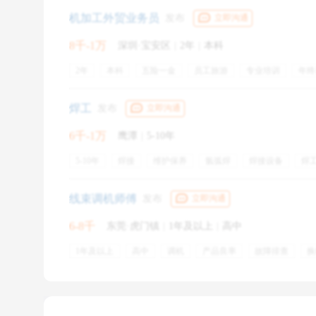
机加工外贸业务员
发布
立即沟通
8千-1万
深圳·宝安区
|
2年
|
本科
2年
本科
五险一金
员工旅游
专业培训
年终
餐饮补贴
焊工
发布
立即沟通
6千-1万
鹰潭
|
5-10年
5-10年
焊接
维护保养
氩弧焊
焊接设备
焊
焊接工艺
五险一金
通讯补贴
交通补贴
专业培
弹性工作
免费工作餐
绩效奖金
住房补贴
线束调机师傅
发布
立即沟通
工
6-8千
东莞·虎门镇
|
1年及以上
|
高中
1年及以上
一般而言，工作履历造假会出现在空窗期较长的时
高中
调机
产品良率
故障排查
换
改机
生产排单
沾锡
设备清洁维护
五险一金
心与社会脱节；有时候还会因为自己判断应聘企业对行
绩效奖金
专业培训
员工旅游
这种造假一般较易识别，即使不用大费周章的做背