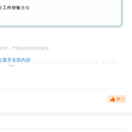
是
工作经验
造假
处理，严重影响未来的就业。
击展开全部内容
都会做背景调查，如果出现污点，业内封杀，记录在案，那么整个
学历造假
赞
5