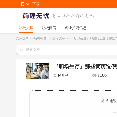
APP下载
职场文库
职场问答
名企招聘信息
APP下载
文库文章
>>
所有标签
>>
文库文章
>>
『职场生存』那些简历造假那里Of
『职场生存』那些简历造假那
脉可寻
15306
简单地