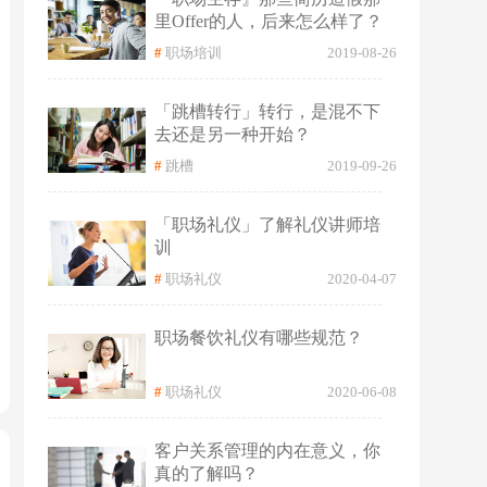
里Offer的人，后来怎么样了？
#
职场培训
2019-08-26
「跳槽转行」转行，是混不下
去还是另一种开始？
#
跳槽
2019-09-26
「职场礼仪」了解礼仪讲师培
训
#
职场礼仪
2020-04-07
职场餐饮礼仪有哪些规范？
#
职场礼仪
2020-06-08
客户关系管理的内在意义，你
真的了解吗？