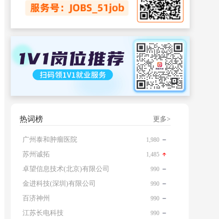
热词榜
更多>
广州泰和肿瘤医院
1,980
苏州诚拓
1,485
卓望信息技术(北京)有限公司
990
金进科技(深圳)有限公司
990
百济神州
990
江苏长电科技
990