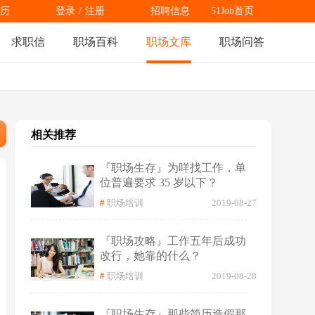
历
登录
/
注册
招聘信息
51Job首页
求职信
职场百科
职场文库
职场问答
相关推荐
『职场生存』为咩找工作，单
位普遍要求 35 岁以下？
#
职场培训
2019-08-27
『职场攻略』工作五年后成功
改行，她靠的什么？
#
职场培训
2019-08-28
『职场生存』那些简历造假那