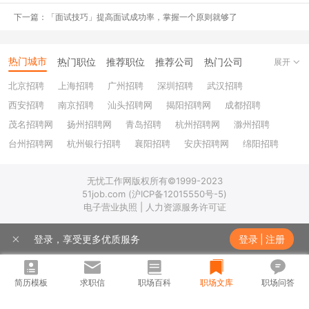
下一篇：「面试技巧」提高面试成功率，掌握一个原则就够了
这时作为实习生的你出现了，
企业不需要给你支付过高的薪水，却能
为在职员工节约很多时间出来
，这些时间，他们可以为企业创造更高
的效益。
热门城市
热门职位
推荐职位
推荐公司
热门公司
展开
所以有一些企业就会招聘实习生来从事这些没有技术含量的“杂事”。
北京招聘
上海招聘
广州招聘
深圳招聘
武汉招聘
这样的“杂事”自然也不值得企业支付你很高的薪酬咯~
西安招聘
南京招聘
汕头招聘网
揭阳招聘网
成都招聘
茂名招聘网
扬州招聘网
青岛招聘
杭州招聘网
滁州招聘
但也不是每个企业都如此。
台州招聘网
杭州银行招聘
襄阳招聘
安庆招聘网
绵阳招聘
有一部分企业确实有培养新人的计划，说不定实习后还能直接获得秋
十堰招聘
保定招聘
苏州银行招聘
唐山招聘
重庆银行招聘
招的面试机会，甚至还有拿Return Offer的。
无忧工作网版权所有©1999-2023
乐山招聘
上饶招聘网
51job.com (沪ICP备12015550号-5)
但即便如此，作为实习生的你，依然逃脱不了做“琐事”的命。
电子营业执照 | 人力资源服务许可证
因为企业对你不够了解，于是只能根据他对你的判断分配给你一些你
登录，享受更多优质服务
登录
|
注册
力所能及的工作。
简历模板
求职信
职场百科
职场文库
职场问答