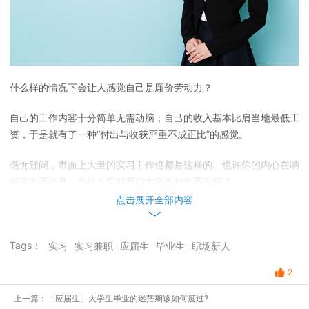
什么样的情况下会让人感觉自己是廉价劳动力？
自己的工作内容十分简单无需动脑；自己的收入基本比肩当地最低工
资，于是就有了一种“付出与收获严重不成正比”的感觉。
毫无疑问，市面上大量的实习工作也都是这样的。也许你的内心在呐
喊这太不公平，为什么要对我们大学生如此不友好？
点击展开全部内容
Tags：
实习
实习兼职
应届生
毕业生
职场新人
职前菌给你掰开了说说原因吧~
2
职场中每个人的工作中都不可避免地会有各种各样的杂事，比如贴发
票、复印等等，而这些工作会分散掉职场人有限的精力。
上一篇：「应届生」大学生毕业的迷茫期该如何度过?