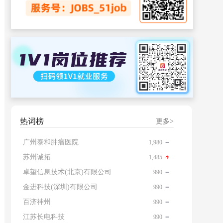
热词榜
更多>
广州泰和肿瘤医院
1,980
苏州诚拓
1,485
卓望信息技术(北京)有限公司
990
金进科技(深圳)有限公司
990
百济神州
990
江苏长电科技
990