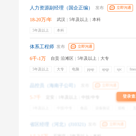
人力资源副经理（国企正编）
发布
立即沟通
关键词：
快速浏览
、
1/4处
18-20万/年
武汉
|
5年及以上
|
本科
HR每天面对大量的简历，5秒内在简历上如果还不找到
5年及以上
本科
有看到求职者胜任或适合岗位的优势信息，那么应聘者
人的习惯一般都是自上而下、自左而右地看东西，但对
体系工程师
发布
立即沟通
部1/4处
，也就是说，
一页简历的中上部信息一定是要
6千-1万
自贡·沿滩区
|
5年及以上
|
大专
5年及以上
大专
电脑
ppap
apqp
spc
fme
质量体系
iatf16949
msa
office软件
五险一金
定期体检
所以，请把和目标岗位匹配的实习经历或者社会实践放在
带薪年假
节假日福利
培训
免费工作
品控员（海南子公司）
发布
立即沟通
登录查
5-7千
定安
|
1年及以上
|
中技/中专
如果不是从事高端政治工作，请不要把这个最贵的广告
1年及以上
中技/中专
食品
设备验证
巡检
员工旅游
交通补贴
通讯补贴
带薪病假
出差补
省区经理（河北）(J10321)
发布
立即沟通