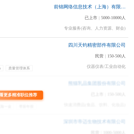
前锦网络信息技术（上海）有限公司
已上市
|
5000-10000人
和职位相关的信息
，HR们往往就不会再看下去；如果15秒内HR还没
专业服务(咨询、人力资源、财会)
的简历也就等于被判了死刑。
四川天钧精密部件有限公司
于需要快速浏览简历的HR们来说，他们一般首先看的是简历的
中上
和应聘职位相关，并且能体现个人对于应聘职位的最大优势。
民营
|
150-500人
仪器仪表/工业自动化
划 重 点
a
质量管理体系
年终奖金
专业培训
1/4处！
餐
熊猫乳品集团股份有限公司
已上市
|
150-500人
看更多精准职位推荐
位用来放马哲的成绩！
快速消费品(食品、饮料、化妆品)
五险一金
带薪年假
贴
包吃包住
深圳市帝迈生物技术有限公司
民营
|
1000-5000人