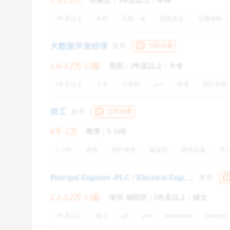
1.5-2.5万
石家庄
|
5年及以上
|
本科
5年及以上
本科
五险一金
绩效奖金
定期体检
交通补贴
带薪年假
员工旅游
节假日福利
节日
补充商业保险
大数据开发经理
发布
立即沟通
1.6-3.2万·13薪
贵阳
|
2年及以上
|
大专
2年及以上
大专
计算机
java
管理
团队管理
技术方案
hadoop
数据仓库
spark
焊工
发布
立即沟通
6千-1万
鹰潭
|
5-10年
5-10年
焊接
维护保养
氩弧焊
焊接设备
焊
焊接工艺
五险一金
通讯补贴
交通补贴
专业培
弹性工作
免费工作餐
绩效奖金
住房补贴
Principal Engineer -PLC / Electrical Engineer
发布
2.2-3.2万·13薪
深圳·福田区
|
5年及以上
|
硕士
5年及以上
硕士
plc
pvd
automation
electrical