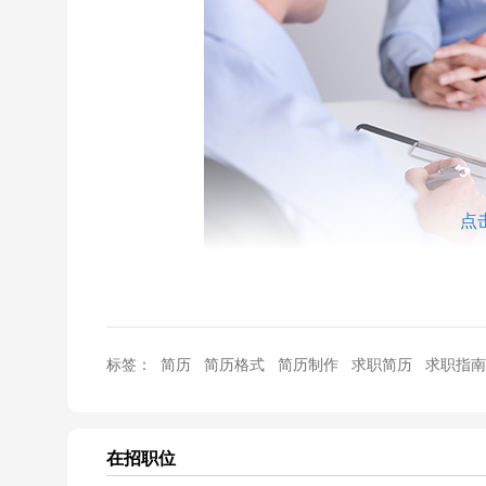
点
每次找工作时，我们最想知道的什么？
标签：
简历
简历格式
简历制作
求职简历
求职指南
那一定是HR筛选求职者的心理活动了。菌菌今天先从
在招职位
我们不妨先来看看
HR阅读简历的习惯
。