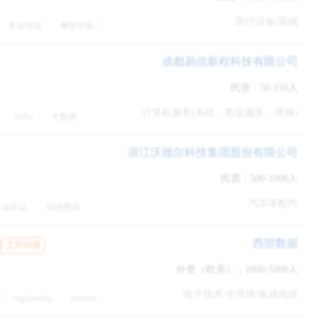
医疗设备/器械
专业培训
餐饮补贴
福利
周末双休
培训
成都易信新程科技有限公司
民营
|
50-150人
计算机服务(系统、数据服务、维修)
kafka
大数据
浙江沃德尔科技集团股份有限公司
民营
|
500-1000人
汽车零配件
工操作证
焊接图纸
训
年终奖金
西部数据
立即沟通
外资（欧美）
|
1000-5000人
电子技术/半导体/集成电路
engineering
siemens