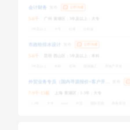
会计财务
发布
立即沟通
5-6千
广州·黄埔区
|
3年及以上
|
大专
3年及以上
大专
社保
公积金
市政给排水设计
发布
立即沟通
5-6千
昆明·西山区
|
5年及以上
|
本科
1
那
5年及以上
本科
咨询
现场施工
房地产开发
设计变更
给水排水工程
材料清单
设计说明
后
相对职能部门，HR们都是外行的，
他们更多的从企业
年终奖金
绩效奖金
定期体检
带薪年假
周末双
外贸业务专员（国内寻源报价+客户开发）
发布
还会站在职场发展的角度，查看应聘者的基本能力和发
7-9千·13薪
上海·青浦区
|
1-3年
|
大专
这两点也是应聘者要在简历中最大化予以体现和证明的
1-3年
大专
excel
外贸
国际贸易
商务英语
打样
议价
英文
比价
带薪培训
五险一金
年终奖金
零食下午茶
专业培训
带薪年假
出国
2
HR如
圣诞假期
HR看简历时首先是看胜任职位的
能力
与
素质
，知识、