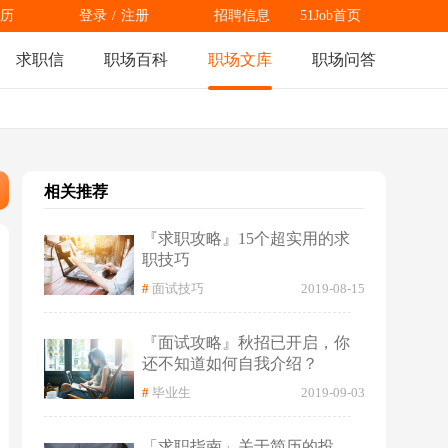
历
登录
/
注册
招聘信息
51Job首页
求职信
职场百科
职场文库
职场问答
相关推荐
『求职攻略』15个超实用的求
职技巧
#
面试技巧
2019-08-15
『面试攻略』秋招已开启，你
还不知道如何自我介绍？
#
毕业生
2019-09-03
「求职指南」关于简历的投