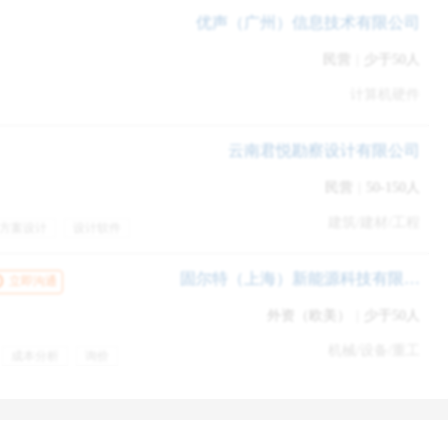
优声（广州）信息技术有限公司
民营
|
少于50人
计算机硬件
云南君悦勘察设计有限公司
民营
|
50-150人
建筑/建材/工程
么，HR看重什么呢？
方案设计
设计软件
期验收
五险一金
的角度出发，查看应聘者的个人素质是否与企业文化一致；他们同时
休
出差补贴
固尔特（上海）新能源科技有限公司
立即沟通
展潜力。
外资（欧美）
|
少于50人
。
机械/设备/重工
成本分析
询价
员工旅游
绩效奖金
机会
定期体检
何从简历中挖掘以上两点？
证书、技能与能力、经验等都是证明你能胜任这个职位的论据，而简