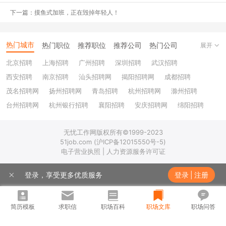
妈那一辈的人一份工作干一辈子，不会有这种烦恼。
下一篇：摸鱼式加班，正在毁掉年轻人！
随着90后慢慢成为职场的主力军，以这一代人为主的职场特征
也慢慢凸显，其中频繁离职就是其中之一，原因很多，这个我们以后
热门城市
热门职位
推荐职位
推荐公司
热门公司
展开
再探讨。
北京招聘
上海招聘
广州招聘
深圳招聘
武汉招聘
之所以有在一个公司呆久了会废掉的说法，是很多人认为
工作就
西安招聘
南京招聘
汕头招聘网
揭阳招聘网
成都招聘
是要不断有新的挑战，呆这么长时间，该学的东西也学到了，进步的
茂名招聘网
扬州招聘网
青岛招聘
杭州招聘网
滁州招聘
空间变小了，日复一日重复之前的工作，日子久了就会不思进取地混
台州招聘网
杭州银行招聘
襄阳招聘
安庆招聘网
绵阳招聘
日子等。
十堰招聘
保定招聘
苏州银行招聘
唐山招聘
重庆银行招聘
但是今天我要说，在一个公司呆5年，甚至更久时间，是一件好
无忧工作网版权所有©1999-2023
乐山招聘
上饶招聘网
51job.com (沪ICP备12015550号-5)
事！
电子营业执照 | 人力资源服务许可证
1.
首先，学习职业技能是一个主观的事情。
登录，享受更多优质服务
登录
|
注册
公司也许会有一些培训，但是主要都是针对新入职的员工，而且
偏向制度和公司文化的内容偏多，真正的职业技能学习是要靠个人
简历模板
求职信
职场百科
职场文库
职场问答
的，所以不管是跳槽还是不跳槽，对学习这件事来说基本没有影响。