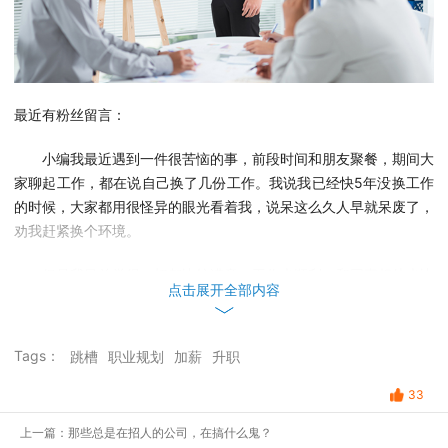
最近有粉丝留言：
小编我最近遇到一件很苦恼的事，前段时间和朋友聚餐，期间大
家聊起工作，都在说自己换了几份工作。我说我已经快5年没换工作
的时候，大家都用很怪异的眼光看着我，说呆这么久人早就呆废了，
劝我赶紧换个环境。
但是我目前觉得一切都比较满意，工作也顺利，和同事相处也比
点击展开全部内容
较好，并没有换工作的打算。
那我是真的“呆废了”吗？
Tags：
跳槽
职业规划
加薪
升职
33
首先，小编要说，出现这种情况是社会变化决定的，我们爸爸妈
上一篇：那些总是在招人的公司，在搞什么鬼？