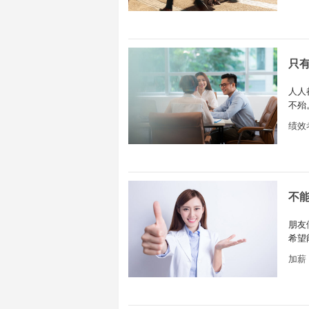
只
人人
不殆
的数
绩效
不
朋友
希望
想升
加薪
中踩