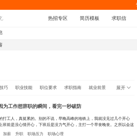
热招专区
简历模板
求职信
息
薪
技巧
职业技能
职位要求
求职指南
就业前景
展开
职场人生
职场规则
个因为工作想辞职的瞬间，看完一秒破防
的打工人，真挺累的。别的不说，早晚高峰的地铁上，我就没见过几个开心
上班前是没心情开心，下班后是没力气开心，主打一个早丧晚丧。之所以会这
说到底还是工作中让人心累的事太多，有的忍忍还能过去，有的真想让人连夜
加薪
升职
职场压力
职场心理
，就比如说下面这三个瞬间~