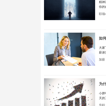
精神
你的
安于
职场
如
大家
薪谈
面试
加薪
为
小胖
天的
方面
升职