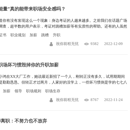
证能量”真的能带来职场安全感吗？
道你有没有发现这么一个现象：身边考证的人越来越多。之前我们在话题广场
调查，超半数的用户表示，考证对跳槽加薪等有实质性的帮助。还有的人虽然
直接跳槽加薪，但本着证多不压身的心理，考证大大提升了他们的职场安全
证书
职业规划
加薪
跳槽
升职
祝你前程无忧
9382
2022-12-09
种职场坏习惯毁掉你的升职加薪
小鸿在XX大厂工作，她说最近新招了一个人，刚转正没有多久，试用期期间
是勤勤恳恳。但转正才过两月，人家好的没学上，一些坏习惯倒是学的七七八
我一细问，原来都是小事儿没做好呀——看着不大不小，但着实会影响未来的
加薪
领导
职场规则
职场生存
发展。
祝你前程无忧
8767
2022-11-24
神离职：不努力也不放弃