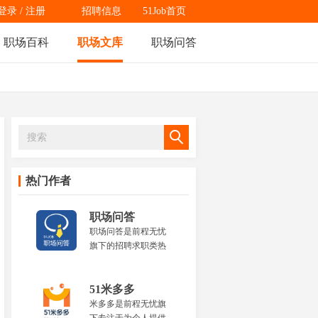
登录
/
注册
招聘信息
51Job首页
职场百科
职场文库
职场问答
热门作者
职场问答
职场问答是前程无忧
旗下的招聘求职类热
门问题问答平台，为
职场人士提供全面的
职场热点问题解答，
51米多多
内容涵盖资格证书、
米多多是前程无忧旗
岗位职责、就业前