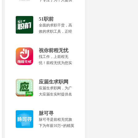
下专注于为个人提供
景。
城市服务类一线岗位
的垂直招聘平台。为
您提供真实靠谱的招
51职前
聘信息、面试安排和
全面的求职干货，高
快速入职等优质服
效的求职工具，正经
务，更轻松的找到适
的线上课堂，好玩的
合的工作。
游戏活动，尽在51职
前。
祝你前程无忧
找工作，上前程无
忧！前程无忧为您实
时提供名企、校招等
求职服务，传递职场
资讯、面试技巧、简
应届生求职网
历优化等求职攻略。
应届生求职网，为广
大应届生实时提供名
企校园招聘信息、求
职攻略等各类服务。
脉可寻
脉可寻是前程无忧旗
下为年薪10万+的精英
打造的全新职业发展