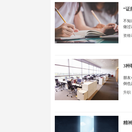
“
不知
做过
没有
资格
感。
3
朋友
倒也
八。
升职
职场
精