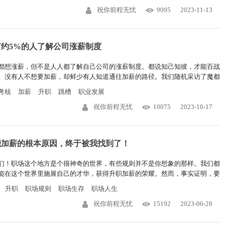
祝你前程无忧
9095
2023-11-13
有约5%的人了解公司涨薪制度
都想涨薪，但不是人人都了解自己公司的涨薪制度。都说知己知彼，才能百战
。没有人不想要加薪，却鲜少有人知道通往加薪的路径。我们随机采访了魔都
十个小伙伴，才发现，真正了解内部涨薪机制的，屈指可数。
考核
加薪
升职
跳槽
职业发展
祝你前程无忧
10075
2023-10-17
能加薪的根本原因，终于被我找到了！
们！职场这个地方是个很神奇的世界，有些规则并不是你想象的那样。我们都
能在这个世界里施展自己的才华，获得升职加薪的荣耀。然而，事实证明，要
职加薪并不是一件容易的事情。今天，我要与你们分享一些我在这个职场世界
升职
职场规则
职场生存
职场人生
过的雷，以及我对于升职加薪的独特见解。
祝你前程无忧
15192
2023-06-28