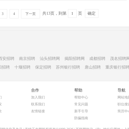
共13页，到第
页
确定
3
4
下一页
西安招聘
南京招聘
汕头招聘网
揭阳招聘网
成都招聘
茂名招聘
阳招聘
十堰招聘
保定招聘
苏州银行招聘
唐山招聘
重庆银行招
合作
帮助
导航
们
加入我们
帮助中心
网站地
议
联系我们
常见问题
职位搜
款
友情链接
新手引导
简历中
防骗指南