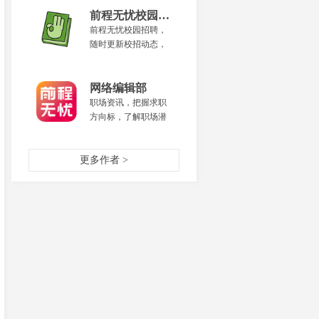
平台，提供精选猎头
职位和企业高薪职
前程无忧校园招聘
位，同时可以联络猎
前程无忧校园招聘，
头，拍摄名片上传
随时更新校招动态，
后，还可获得高端职
及时pick最新名企招聘
场人脉。
机会，一键get职场干
货。
网络编辑部
职场资讯，把握求职
方向标，了解职场潜
规则，做你的职场教
练，让升职加薪离你
更多作者 >
更近一步！