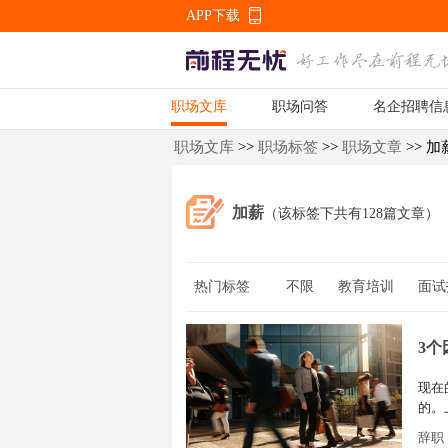
APP下载
职场文库
职场问答
名企招聘信
APP下载
职场文库
>>
职场标签
>>
职场文章
>> 加
加薪
（该标签下共有128篇文章）
热门标签
不限
教育培训
面试
职业规划
职业发展
3
现在
的。
样，
辞职
辞职