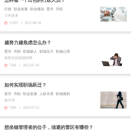
怎样做一个出色的行政人员？
行政
职业发展
职业规划
晋升
升职
51米多多
15203
2022-08-18
越努力越焦虑怎么办？
晋升
升职
职场新人
职场压力
职场心理
前程无忧校园招聘
7346
2022-07-20
如何实现职场跃迁？
晋升
升职
职业发展
人际关系
职场规则
脉可寻
7566
2022-07-12
想坐稳管理者的位子，须避的雷区有哪些？