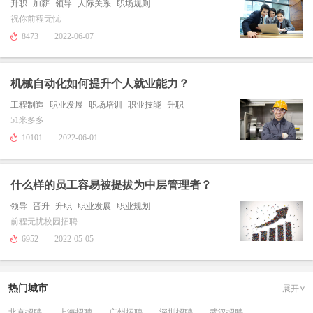
升职
加薪
领导
人际关系
职场规则
祝你前程无忧
8473
2022-06-07
机械自动化如何提升个人就业能力？
工程制造
职业发展
职场培训
职业技能
升职
51米多多
10101
2022-06-01
什么样的员工容易被提拔为中层管理者？
领导
晋升
升职
职业发展
职业规划
前程无忧校园招聘
6952
2022-05-05
热门城市
展开
北京招聘
上海招聘
广州招聘
深圳招聘
武汉招聘