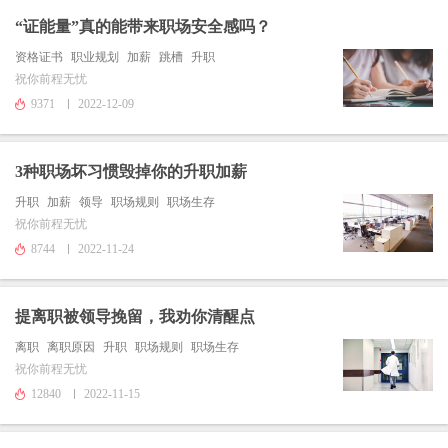
“证能量”真的能带来职场安全感吗？
资格证书
职业规划
加薪
跳槽
升职
祝你前程无忧
9371
2022-12-09
3种职场坏习惯毁掉你的升职加薪
升职
加薪
领导
职场规则
职场生存
祝你前程无忧
8744
2022-11-24
提离职被领导挽留，我劝你清醒点
离职
离职原因
升职
职场规则
职场生存
祝你前程无忧
12840
2022-11-15