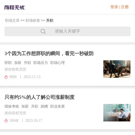
登录
|
注册
职场文库
>>
职场标签
>> 升职
3个因为工作想辞职的瞬间，看完一秒破防
辞职
加薪
升职
职场压力
职场心理
祝你前程无忧
9060
2023-11-13
只有约5%的人了解公司涨薪制度
绩效考核
加薪
升职
跳槽
职业发展
祝你前程无忧
10048
2023-10-17