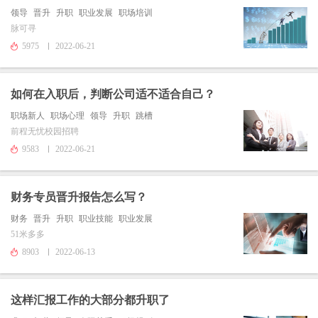
领导
晋升
升职
职业发展
职场培训
脉可寻
5975
2022-06-21
如何在入职后，判断公司适不适合自己？
职场新人
职场心理
领导
升职
跳槽
前程无忧校园招聘
9583
2022-06-21
财务专员晋升报告怎么写？
财务
晋升
升职
职业技能
职业发展
51米多多
8903
2022-06-13
这样汇报工作的大部分都升职了