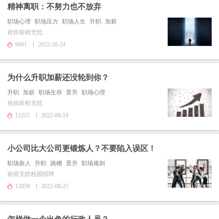
精神离职：不努力也不放弃
职场心理
职场压力
职场人生
升职
加薪
祝你前程无忧
9661
2022-10-24
为什么升职加薪还没轮到你？
升职
加薪
职场生存
晋升
职场心理
祝你前程无忧
11225
2022-09-19
小公司比大公司更锻炼人？不要陷入误区！
职场新人
升职
跳槽
晋升
职场规则
前程无忧校园招聘
12059
2022-08-25