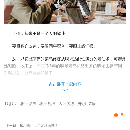
工作，从来不是一个人的战斗。
要跟客户谈判，要跟同事配合，要跟上级汇报。
从一只初出茅庐的菜鸟修炼成职场适配性满分的老油条，可谓路
途艰险。以下是一个工作5年的职场老鸟总结出来的职场生存守则。
升职加薪，就靠这锅鸡汤了！
点击展开全部内容
选择与努力
1. 选择比努力重要
Tags：
职业发展
职业规划
人际关系
升职
加薪
赞
平台好方向对，干啥啥都不怕累
19
怼
首先，要有得选择…
上一篇：这种简历，注定没面试！