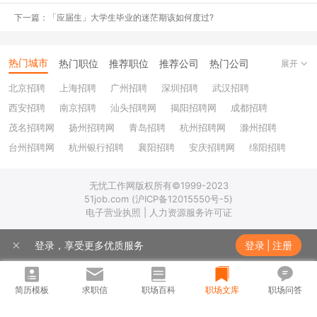
“
下一篇：「应届生」大学生毕业的迷茫期该如何度过?
职业规划到底是什么？
热门城市
热门职位
推荐职位
推荐公司
热门公司
展开
这玩意不就是形式主义？我做来干吗？
北京招聘
上海招聘
广州招聘
深圳招聘
武汉招聘
我应该怎么做职业规划？
西安招聘
南京招聘
汕头招聘网
揭阳招聘网
成都招聘
反正也不明白，那我就说个你爱听的吧。
茂名招聘网
扬州招聘网
青岛招聘
杭州招聘网
滁州招聘
”
台州招聘网
杭州银行招聘
襄阳招聘
安庆招聘网
绵阳招聘
十堰招聘
保定招聘
苏州银行招聘
唐山招聘
重庆银行招聘
职前菌今天就来给大家分析下职业规划。
无忧工作网版权所有©1999-2023
乐山招聘
上饶招聘网
51job.com (沪ICP备12015550号-5)
职业规划是什么？
电子营业执照 | 人力资源服务许可证
职业规划，简单来说，
就是知己知彼，然后找到一条最适合自己的职
登录，享受更多优质服务
登录
|
注册
业发展道路。
简历模板
求职信
职场百科
职场文库
职场问答