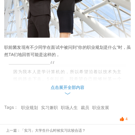
职前菌发现有不少同学在面试中被问到“你的职业规划是什么”时，虽
然TA们地回答可能是这样的，
“
因为我本人是学计算机的，所以希望沿着以技术为主
线的路走下去。5年以后，我希望自己能够对某一个
领域有比较深入地理解，成为某一领域的专家，在某
点击展开全部内容
一方面能独当一面，同时也能够了解其他领域的发展
动态。
”
Tags：
职业规划
实习兼职
职场人生
裁员
职业发展
4
简直是标准回答
上一篇：「实习」大学生什么时候实习比较合适？
但其实TA们的内心真实活动是这样的。