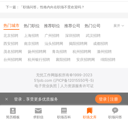
下一篇：「职场问答」性格内向在职场不受欢迎吗？
热门城市
热门职位
推荐职位
推荐公司
热门公司
展开
北京招聘
上海招聘
广州招聘
深圳招聘
武汉招聘
西安招聘
南京招聘
汕头招聘网
揭阳招聘网
成都招聘
茂名招聘网
扬州招聘网
青岛招聘
杭州招聘网
滁州招聘
台州招聘网
杭州银行招聘
襄阳招聘
安庆招聘网
绵阳招聘
十堰招聘
保定招聘
苏州银行招聘
唐山招聘
重庆银行招聘
无忧工作网版权所有©1999-2023
乐山招聘
上饶招聘网
51job.com (沪ICP备12015550号-5)
-为什么选择去银行？
电子营业执照 | 人力资源服务许可证
-非我所愿。
登录，享受更多优质服务
登录
|
注册
对财经毕业的学生来说，银行是个较容易跳进去的坑
（不含总行管
培）。
简历模板
求职信
职场百科
职场文库
职场问答
进银行普遍到什么程度呢？我们寝室四个人，三个去了银行。而我最