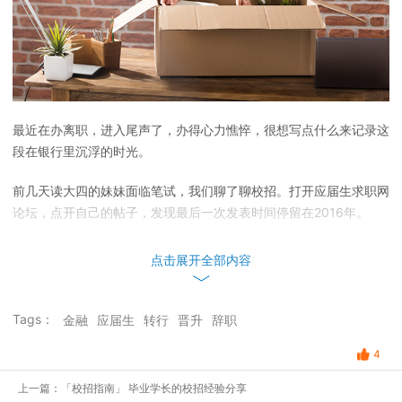
最近在办离职，进入尾声了，办得心力憔悴，很想写点什么来记录这
段在银行里沉浮的时光。
前几天读大四的妹妹面临笔试，我们聊了聊校招。打开应届生求职网
论坛，点开自己的帖子，发现最后一次发表时间停留在2016年。
至此，我毕业2年了。
点击展开全部内容
恍惚记得有人说过，校招是一个你应当去经历的过程。
当初参加校招
的许多细节已然淡忘，但点开自己的帖子，竟有点想哭，原来你曾经
Tags：
金融
应届生
转行
晋升
辞职
那么努力。
4
上一篇：「校招指南」 毕业学长的校招经验分享