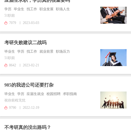
应届生求职，学历真的很重要吗
学历
毕业生
找工作
职业发展
职场人生
51职前
7079
2023-03-03
考研失败建议二战吗
毕业生
学历
找工作
就业前景
职场压力
51职前
8642
2023-02-21
985的我进公司还要打杂
毕业生
学历
应届生就业
校园招聘
求职指南
祝你前程无忧
9790
2022-12-19
不考研真的没出路吗？