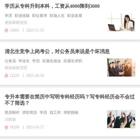
学历从专科升到本科，工资从4000降到3000
学历
职业技能
职位要求
职场人生
职业发展
祝你前程无忧
12001
2023-11-13
清北生竞争上岗考公，对公务员来说是个坏消息
公务员
毕业生
学历
应届生就业
应届生求职
祝你前程无忧
12223
2023-10-30
专升本需要在简历中写明专科经历吗？写专科经历会不会过
不了筛选？
简历制作
求职简历
学历
找工作
求职指南
51职前
18358
2023-10-17