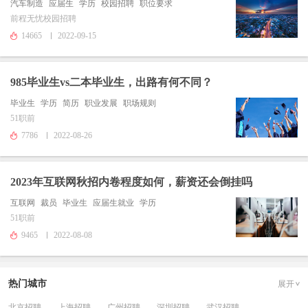
汽车制造
应届生
学历
校园招聘
职位要求
前程无忧校园招聘
14665
2022-09-15
985毕业生vs二本毕业生，出路有何不同？
毕业生
学历
简历
职业发展
职场规则
51职前
7786
2022-08-26
2023年互联网秋招内卷程度如何，薪资还会倒挂吗
互联网
裁员
毕业生
应届生就业
学历
51职前
9465
2022-08-08
热门城市
展开
北京招聘
上海招聘
广州招聘
深圳招聘
武汉招聘