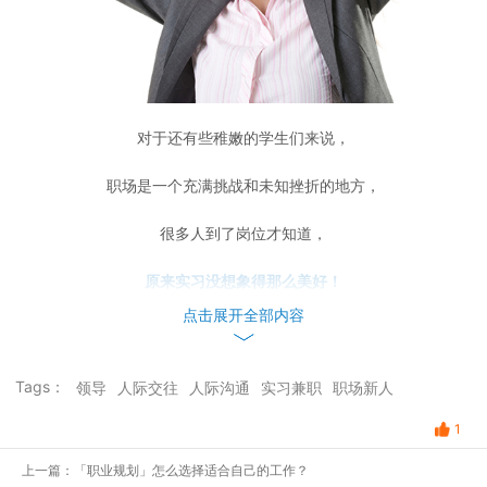
对于还有些稚嫩的学生们来说，
职场是一个充满挑战和未知挫折的地方，
很多人到了岗位才知道，
原来实习没想象得那么美好！
点击展开全部内容
但学姐想告诉你们：
坚持住，成长往往就在这个崩溃瞬间！
Tags：
领导
人际交往
人际沟通
实习兼职
职场新人
今日话题：
1
上一篇：「职业规划」怎么选择适合自己的工作？
实习期间，你都有过哪些崩溃瞬间？