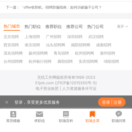
下一篇：「offer收割机」招聘防骗指南：如何识破骗子公司？
@不会飞：
昨天刚入职一个外企，最让我崩溃的是里面什么都是英文的，英文的
热门城市
热门职位
推荐职位
推荐公司
热门公司
展开
邮件系统，英文的报告和表格，同事之间聊天也都是中英夹杂的，我
有时候甚至都听不懂他们在说什么，感觉自己在里面像个傻子。
北京招聘
上海招聘
广州招聘
深圳招聘
武汉招聘
西安招聘
南京招聘
汕头招聘网
揭阳招聘网
成都招聘
@甜甜天：
茂名招聘网
扬州招聘网
青岛招聘
杭州招聘网
滁州招聘
台州招聘网
杭州银行招聘
襄阳招聘
安庆招聘网
绵阳招聘
公司的厕所是在是太！脏！了！明明也不是什么不入流的公司，为什
么厕所卫生没人监督？脏得我每天都不敢喝水，生怕喝多了要一直去
十堰招聘
保定招聘
苏州银行招聘
唐山招聘
重庆银行招聘
厕所。天，一回想就是一身鸡皮疙瘩。
无忧工作网版权所有©1999-2023
乐山招聘
上饶招聘网
51job.com (沪ICP备12015550号-5)
电子营业执照 | 人力资源服务许可证
@mzjlpk：
登录，享受更多优质服务
最让我崩溃的是隔壁同事一直摁笔，就是那种圆珠笔，摁起来声音特
登录
|
注册
别大，他一整天不知道要摁多少次，还摁得特别急，我听得都要焦虑
了。
简历模板
求职信
职场百科
职场文库
职场问答