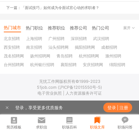
上班
下一篇：「面试技巧」如何成为令面试官心动的求职者？
@大成若缺：
上班前：今天也是元气满满的一天啊！上班后：怎么还
没下班？？
热门城市
热门职位
推荐职位
推荐公司
热门公司
展开
北京招聘
上海招聘
广州招聘
深圳招聘
武汉招聘
@大白兔和小灰兔：
上班的心情如同上坟啊哈哈哈哈哈哈哈我去
西安招聘
南京招聘
汕头招聘网
揭阳招聘网
成都招聘
@怪我太年轻：
上学的时候讨厌早起，天真的以为上班后就好了，没
茂名招聘网
扬州招聘网
青岛招聘
杭州招聘网
滁州招聘
想到...
台州招聘网
杭州银行招聘
襄阳招聘
安庆招聘网
绵阳招聘
十堰招聘
保定招聘
苏州银行招聘
唐山招聘
重庆银行招聘
@冬天秘密：
大家到底是怎么坚持上班的，我才上了三个月，就想马
无忧工作网版权所有©1999-2023
乐山招聘
上饶招聘网
上退休了…
51job.com (沪ICP备12015550号-5)
电子营业执照 | 人力资源服务许可证
登录，享受更多优质服务
登录
|
注册
简历模板
求职信
职场百科
职场文库
职场问答