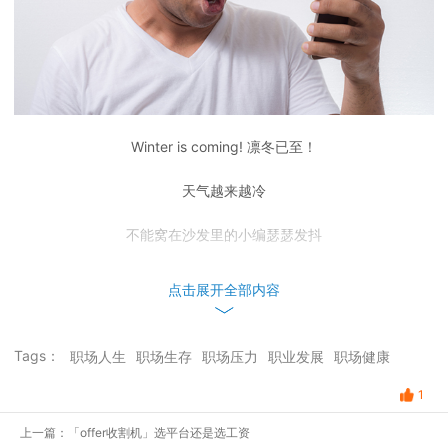
Winter is coming! 凛冬已至！
天气越来越冷
不能窝在沙发里的小编瑟瑟发抖
生活真是太难了~太难了~
点击展开全部内容
大家快来吐槽一下最近你觉得最苦的事是什么？
Tags：
职场人生
职场生存
职场压力
职业发展
职场健康
-前方高丧，谨慎进入-
1
上一篇：「offer收割机」选平台还是选工资