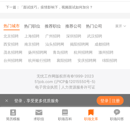
想在哪个行业深耕发展？
下一篇：「面试技巧」疫情影响下，视频面试如何加分？
自己最擅长做的最好的工作类别是什么？
热门城市
热门职位
推荐职位
推荐公司
热门公司
展开
预计工作3年之内得到什么样能力的提升？
北京招聘
上海招聘
广州招聘
深圳招聘
武汉招聘
5年之内做到什么级别？
西安招聘
南京招聘
汕头招聘网
揭阳招聘网
成都招聘
茂名招聘网
扬州招聘网
青岛招聘
杭州招聘网
滁州招聘
10年之后工资几何？
台州招聘网
杭州银行招聘
襄阳招聘
安庆招聘网
绵阳招聘
十堰招聘
保定招聘
苏州银行招聘
唐山招聘
重庆银行招聘
……
无忧工作网版权所有©1999-2023
乐山招聘
上饶招聘网
51job.com (沪ICP备12015550号-5)
当有了明确的职业规划，发现今年的工作配不上明年的我的时候，就
电子营业执照 | 人力资源服务许可证
应该是寻找下一次机会的时候。
登录，享受更多优质服务
登录
|
注册
当然，职业规划绝对不是一成不变的，它一定是根据大环境和自己的
工作进程随时调整的。就像现在受疫情影响，很多公司都是半停工的
简历模板
求职信
职场百科
职场文库
职场问答
状态，往年的招聘旺季金三银四，现在远远没有旺起来。这个时候，
跳不跳槽，就要静观其变了。