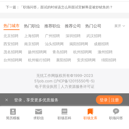
其它一线甚至二线城市，可能有其它更好的选择，但是在广州，可能
下一篇：「职场问答」面试的时候该怎么和面试官解释是被炒鱿鱼的？
因为我能力有限，比较难找到。
热门城市
2. 有勇有谋的投递：
我最开始投递的岗位和我的背景不太相关，但
热门职位
推荐职位
推荐公司
热门公司
展开
是我做了如下3件事：
北京招聘
上海招聘
广州招聘
深圳招聘
武汉招聘
西安招聘
南京招聘
汕头招聘网
揭阳招聘网
成都招聘
① 鼓起勇气，抱着试一试的心态申请。
茂名招聘网
扬州招聘网
青岛招聘
杭州招聘网
滁州招聘
台州招聘网
杭州银行招聘
襄阳招聘
安庆招聘网
绵阳招聘
② 根据JD挖掘有一些相关的经历，并customize我的cv，
十堰招聘
保定招聘
苏州银行招聘
唐山招聘
重庆银行招聘
同时写了一封声泪俱下、发自肺腑、百感交集的cover
无忧工作网版权所有©1999-2023
乐山招聘
上饶招聘网
letter。
51job.com (沪ICP备12015550号-5)
电子营业执照 | 人力资源服务许可证
③ 根据JD要求，去学习了一下需要的skills。当时写需要会
使用KNIME, 我就去搜了一下，发现全网只有一个大佬在B
登录，享受更多优质服务
登录
|
注册
站发过中文的视频教程，就跟着学学，并且准备了些flow的
截图，后面面试时候果然也被问到了，就轻描淡写的拿出我
简历模板
求职信
职场百科
职场文库
职场问答
用KNIME搭建了XXX模型，一顿展 (zhuang) 示 (X)。