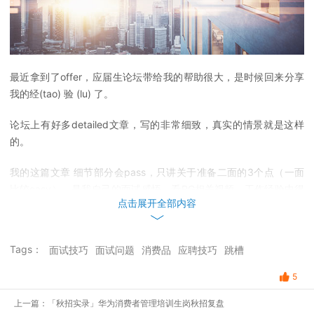
最近拿到了offer，应届生论坛带给我的帮助很大，是时候回来分享
我的经(tao) 验 (lu) 了。
论坛上有好多detailed文章，写的非常细致，真实的情景就是这样
的。
我的这篇文章 细节部分会pass，只讲关于准备二面的3个点（一面
比较easy），是我自己的面试感悟、看PG相关视频、工作经验中得
点击展开全部内容
到的。
Part 1
背景介绍
Tags：
面试技巧
面试问题
消费品
应聘技巧
跳槽
1. 广州的机会：
我毕业后就来了广州工作，后来陆陆续续参加了蛮多
5
社招，有500强，也有互联网，甚至有查理芒格声称既不会做多也不
会做空的特斯拉。我
个人觉得PG是广州性价比最高的公司
（社招选
上一篇：「秋招实录」华为消费者管理培训生岗秋招复盘
项里），decent的薪水，balanced work&life，renowned的平台。