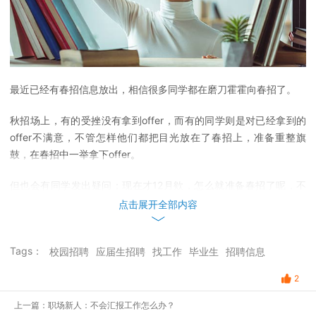
最近已经有春招信息放出，相信很多同学都在磨刀霍霍向春招了。
秋招场上，有的受挫没有拿到offer，而有的同学则是对已经拿到的
offer不满意，不管怎样他们都把目光放在了春招上，准备重整旗
鼓，在春招中一举拿下offer。
但也会有同学发出疑问：现在才12月欸，怎么就准备春招了呢，不
是金三银四吗？
点击展开全部内容
其实大多数要在春招中招聘的企业大多都会在过完年就开始陆续放出
招聘岗位，秋招都会提前，难道春招就不会了吗？
Tags：
校园招聘
应届生招聘
找工作
毕业生
招聘信息
2
而且春招相对于秋招，竞争更大，为什么？
上一篇：职场新人：不会汇报工作怎么办？
1、 春招相当于秋招的补招，岗位会更少。