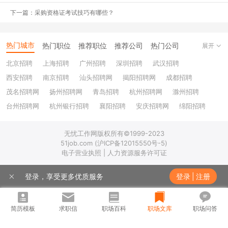
下一篇：采购资格证考试技巧有哪些？
2、 考公考研失败的同学也会加入求职大军之中，意味着僧多粥少。
3、 参与的公司更少了，有些公司在秋招就已经招够了，春招就不会
热门城市
热门职位
推荐职位
推荐公司
热门公司
展开
再参与。
北京招聘
上海招聘
广州招聘
深圳招聘
武汉招聘
4、 春招相较于秋招，规模更小，持续时间更短。事实上最有效的春
西安招聘
南京招聘
汕头招聘网
揭阳招聘网
成都招聘
招时间就是在2月-3月。
茂名招聘网
扬州招聘网
青岛招聘
杭州招聘网
滁州招聘
台州招聘网
杭州银行招聘
襄阳招聘
安庆招聘网
绵阳招聘
所以，春招怎么可能不提前准备！！！
十堰招聘
保定招聘
苏州银行招聘
唐山招聘
重庆银行招聘
无忧工作网版权所有©1999-2023
那么该如何备战春招呢？
乐山招聘
上饶招聘网
51job.com (沪ICP备12015550号-5)
电子营业执照 | 人力资源服务许可证
//
总结反思秋招
登录，享受更多优质服务
登录
|
注册
//
回忆反思一下在秋招中失利的原因。
简历模板
求职信
职场百科
职场文库
职场问答
l 如果是网申通过率低，那就检查是不是简历问题以及加强网申技
巧；