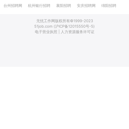
台州招聘网
杭州银行招聘
襄阳招聘
安庆招聘网
绵阳招聘
十堰招聘
保定招聘
苏州银行招聘
唐山招聘
重庆银行招聘
无忧工作网版权所有©1999-2023
乐山招聘
上饶招聘网
51job.com (沪ICP备12015550号-5)
电子营业执照 | 人力资源服务许可证